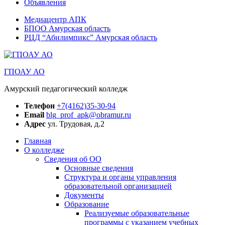
Объявления
Медиацентр АПК
БПОО Амурская область
РЦД “Абилимпикс” Амурская область
ГПОАУ АО
Амурский педагогический колледж
Телефон
+7(4162)35-30-94
Email
blg_prof_apk@obramur.ru
Адрес
ул. Трудовая, д.2
Главная
О колледже
Сведения об ОО
Основные сведения
Структура и органы управления
образовательной организацией
Документы
Образование
Реализуемые образовательные
программы с указанием учебных