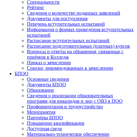
Специальности
Рейтинг
Сведения о количестве поданных заявлений
Документы для поступления
Перечень вступительных испытаний
Информация о формах проведения вступительных
испытаний
Расписание вступительных испытаний
Расписание подготовительных (платных) курсов
Вопросы и ответы на обращения, связанные с
приёмом в Колледж
Приказ о зачислении
Списки, рекомендованных к зачислению
БПОО
Основные сведения
Документы БПОО
Образование
Сведения о реализации образовательных
программ для инвалидов и лиц с ОВЗ в ПОО
Профориентация и трудоустройство
Мероприятия
Партнёры БПОО
Повышение квалификации
Доступная среда
Материально-техническое обеспечение