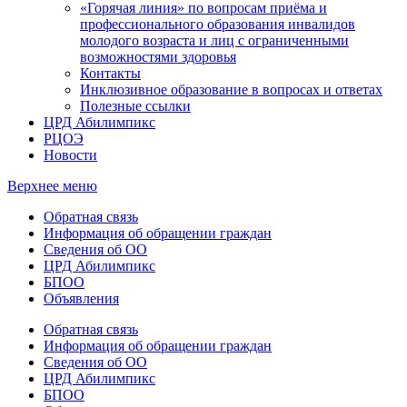
«Горячая линия» по вопросам приёма и
профессионального образования инвалидов
молодого возраста и лиц с ограниченными
возможностями здоровья
Контакты
Инклюзивное образование в вопросах и ответах
Полезные ссылки
ЦРД Абилимпикс
РЦОЭ
Новости
Верхнее меню
Обратная связь
Информация об обращении граждан
Сведения об ОО
ЦРД Абилимпикс
БПОО
Объявления
Обратная связь
Информация об обращении граждан
Сведения об ОО
ЦРД Абилимпикс
БПОО