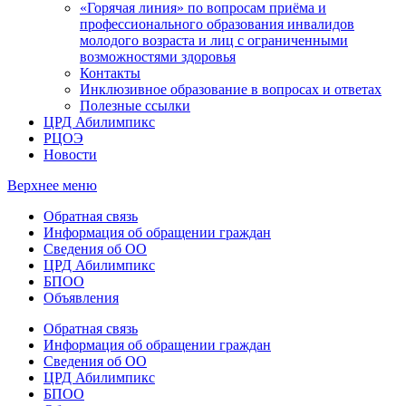
«Горячая линия» по вопросам приёма и
профессионального образования инвалидов
молодого возраста и лиц с ограниченными
возможностями здоровья
Контакты
Инклюзивное образование в вопросах и ответах
Полезные ссылки
ЦРД Абилимпикс
РЦОЭ
Новости
Верхнее меню
Обратная связь
Информация об обращении граждан
Сведения об ОО
ЦРД Абилимпикс
БПОО
Объявления
Обратная связь
Информация об обращении граждан
Сведения об ОО
ЦРД Абилимпикс
БПОО