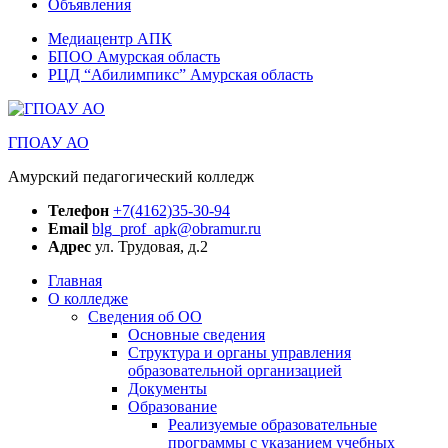
Объявления
Медиацентр АПК
БПОО Амурская область
РЦД “Абилимпикс” Амурская область
ГПОАУ АО
Амурский педагогический колледж
Телефон
+7(4162)35-30-94
Email
blg_prof_apk@obramur.ru
Адрес
ул. Трудовая, д.2
Главная
О колледже
Сведения об ОО
Основные сведения
Структура и органы управления
образовательной организацией
Документы
Образование
Реализуемые образовательные
программы с указанием учебных