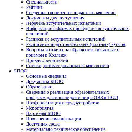
Специальности
Рейтинг
Сведения о количестве поданных заявлений
Документы для поступления
Перечень вступительных испытаний
Информация о формах проведения вступительных
испытаний
Расписание вступительных испытаний
Расписание подготовительных (платных) курсов
Вопросы и ответы на обращения, связанные с
приёмом в Колледж
Приказ о зачислении
Списки, рекомендованных к зачислению
БПОО
Основные сведения
Документы БПОО
Образование
Сведения о реализации образовательных
программ для инвалидов и лиц с ОВЗ в ПОО
Профориентация и трудоустройство
Мероприятия
Партнёры БПОО
Повышение квалификации
Доступная среда
Материально-техническое обеспечение