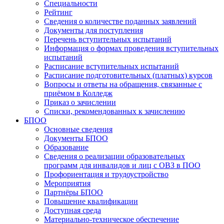
Специальности
Рейтинг
Сведения о количестве поданных заявлений
Документы для поступления
Перечень вступительных испытаний
Информация о формах проведения вступительных
испытаний
Расписание вступительных испытаний
Расписание подготовительных (платных) курсов
Вопросы и ответы на обращения, связанные с
приёмом в Колледж
Приказ о зачислении
Списки, рекомендованных к зачислению
БПОО
Основные сведения
Документы БПОО
Образование
Сведения о реализации образовательных
программ для инвалидов и лиц с ОВЗ в ПОО
Профориентация и трудоустройство
Мероприятия
Партнёры БПОО
Повышение квалификации
Доступная среда
Материально-техническое обеспечение