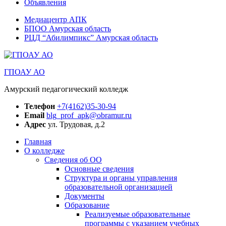
Объявления
Медиацентр АПК
БПОО Амурская область
РЦД “Абилимпикс” Амурская область
ГПОАУ АО
Амурский педагогический колледж
Телефон
+7(4162)35-30-94
Email
blg_prof_apk@obramur.ru
Адрес
ул. Трудовая, д.2
Главная
О колледже
Сведения об ОО
Основные сведения
Структура и органы управления
образовательной организацией
Документы
Образование
Реализуемые образовательные
программы с указанием учебных