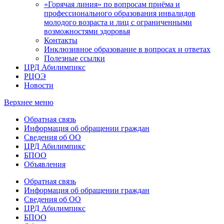
«Горячая линия» по вопросам приёма и
профессионального образования инвалидов
молодого возраста и лиц с ограниченными
возможностями здоровья
Контакты
Инклюзивное образование в вопросах и ответах
Полезные ссылки
ЦРД Абилимпикс
РЦОЭ
Новости
Верхнее меню
Обратная связь
Информация об обращении граждан
Сведения об ОО
ЦРД Абилимпикс
БПОО
Объявления
Обратная связь
Информация об обращении граждан
Сведения об ОО
ЦРД Абилимпикс
БПОО