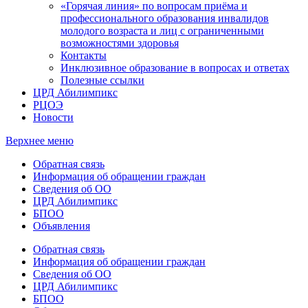
«Горячая линия» по вопросам приёма и
профессионального образования инвалидов
молодого возраста и лиц с ограниченными
возможностями здоровья
Контакты
Инклюзивное образование в вопросах и ответах
Полезные ссылки
ЦРД Абилимпикс
РЦОЭ
Новости
Верхнее меню
Обратная связь
Информация об обращении граждан
Сведения об ОО
ЦРД Абилимпикс
БПОО
Объявления
Обратная связь
Информация об обращении граждан
Сведения об ОО
ЦРД Абилимпикс
БПОО