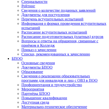
Специальности
Рейтинг
Сведения о количестве поданных заявлений
Документы для поступления
Перечень вступительных испытаний
Информация о формах проведения вступительных
испытаний
Расписание вступительных испытаний
Расписание подготовительных (платных) курсов
Вопросы и ответы на обращения, связанные с
приёмом в Колледж
Приказ о зачислении
Списки, рекомендованных к зачислению
БПОО
Основные сведения
Документы БПОО
Образование
Сведения о реализации образовательных
программ для инвалидов и лиц с ОВЗ в ПОО
Профориентация и трудоустройство
Мероприятия
Партнёры БПОО
Повышение квалификации
Доступная среда
Материально-техническое обеспечение