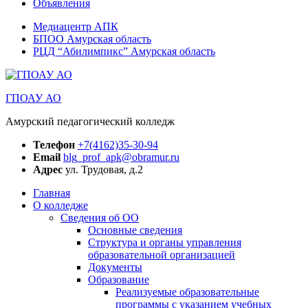
Объявления
Медиацентр АПК
БПОО Амурская область
РЦД “Абилимпикс” Амурская область
ГПОАУ АО
Амурский педагогический колледж
Телефон
+7(4162)35-30-94
Email
blg_prof_apk@obramur.ru
Адрес
ул. Трудовая, д.2
Главная
О колледже
Сведения об ОО
Основные сведения
Структура и органы управления
образовательной организацией
Документы
Образование
Реализуемые образовательные
программы с указанием учебных