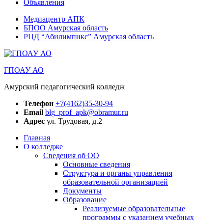
Объявления
Медиацентр АПК
БПОО Амурская область
РЦД “Абилимпикс” Амурская область
ГПОАУ АО
Амурский педагогический колледж
Телефон
+7(4162)35-30-94
Email
blg_prof_apk@obramur.ru
Адрес
ул. Трудовая, д.2
Главная
О колледже
Сведения об ОО
Основные сведения
Структура и органы управления
образовательной организацией
Документы
Образование
Реализуемые образовательные
программы с указанием учебных