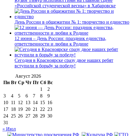
Кузин Тимур исполнил гимн на главной сцене
«Российской студенческой весны» в Хабаровске
День России в общежитии № 1: творчество и единство
12 июня – День России: праздник единства,
ответственности и любви к Родине
Сегодня в Красноярске сразу двое наших ребят
вступили в борьбу за победу!
Август 2026
Пн
Вт
Ср
Чт
Пт
Сб
Вс
1
2
3
4
5
6
7
8
9
10
11
12
13
14
15
16
17
18
19
20
21
22
23
24
25
26
27
28
29
30
31
« Июл