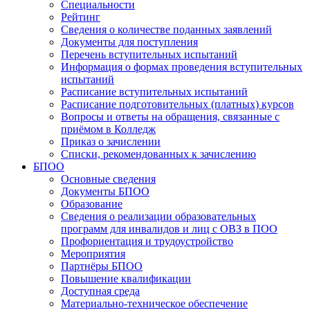
Специальности
Рейтинг
Сведения о количестве поданных заявлений
Документы для поступления
Перечень вступительных испытаний
Информация о формах проведения вступительных
испытаний
Расписание вступительных испытаний
Расписание подготовительных (платных) курсов
Вопросы и ответы на обращения, связанные с
приёмом в Колледж
Приказ о зачислении
Списки, рекомендованных к зачислению
БПОО
Основные сведения
Документы БПОО
Образование
Сведения о реализации образовательных
программ для инвалидов и лиц с ОВЗ в ПОО
Профориентация и трудоустройство
Мероприятия
Партнёры БПОО
Повышение квалификации
Доступная среда
Материально-техническое обеспечение