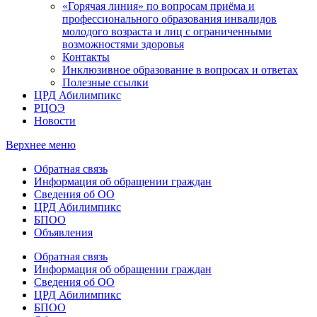
«Горячая линия» по вопросам приёма и
профессионального образования инвалидов
молодого возраста и лиц с ограниченными
возможностями здоровья
Контакты
Инклюзивное образование в вопросах и ответах
Полезные ссылки
ЦРД Абилимпикс
РЦОЭ
Новости
Верхнее меню
Обратная связь
Информация об обращении граждан
Сведения об ОО
ЦРД Абилимпикс
БПОО
Объявления
Обратная связь
Информация об обращении граждан
Сведения об ОО
ЦРД Абилимпикс
БПОО