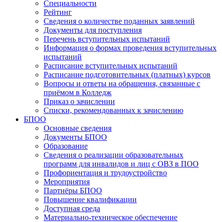
Специальности
Рейтинг
Сведения о количестве поданных заявлений
Документы для поступления
Перечень вступительных испытаний
Информация о формах проведения вступительных
испытаний
Расписание вступительных испытаний
Расписание подготовительных (платных) курсов
Вопросы и ответы на обращения, связанные с
приёмом в Колледж
Приказ о зачислении
Списки, рекомендованных к зачислению
БПОО
Основные сведения
Документы БПОО
Образование
Сведения о реализации образовательных
программ для инвалидов и лиц с ОВЗ в ПОО
Профориентация и трудоустройство
Мероприятия
Партнёры БПОО
Повышение квалификации
Доступная среда
Материально-техническое обеспечение