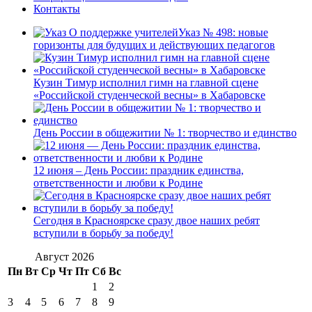
Контакты
Указ № 498: новые
горизонты для будущих и действующих педагогов
Кузин Тимур исполнил гимн на главной сцене
«Российской студенческой весны» в Хабаровске
День России в общежитии № 1: творчество и единство
12 июня – День России: праздник единства,
ответственности и любви к Родине
Сегодня в Красноярске сразу двое наших ребят
вступили в борьбу за победу!
Август 2026
Пн
Вт
Ср
Чт
Пт
Сб
Вс
1
2
3
4
5
6
7
8
9