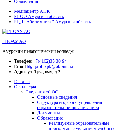
Объявления
Медиацентр АПК
БПОО Амурская область
РЦД “Абилимпикс” Амурская область
ГПОАУ АО
Амурский педагогический колледж
Телефон
+7(4162)35-30-94
Email
blg_prof_apk@obramur.ru
Адрес
ул. Трудовая, д.2
Главная
О колледже
Сведения об ОО
Основные сведения
Структура и органы управления
образовательной организацией
Документы
Образование
Реализуемые образовательные
программы с указанием учебных