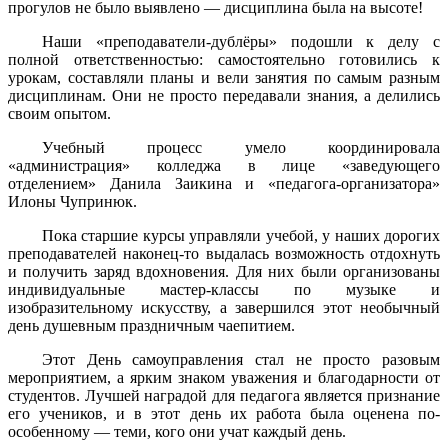
прогулов не было выявлено — дисциплина была на высоте!
Наши «преподаватели-дублёры» подошли к делу с
полной ответственностью: самостоятельно готовились к
урокам, составляли планы и вели занятия по самым разным
дисциплинам. Они не просто передавали знания, а делились
своим опытом.
Учебный процесс умело координировала
«администрация» колледжа в лице «заведующего
отделением» Данила Заикина и «педагога-организатора»
Илоны Чупринюк.
Пока старшие курсы управляли учебой, у наших дорогих
преподавателей наконец-то выдалась возможность отдохнуть
и получить заряд вдохновения. Для них были организованы
индивидуальные мастер-классы по музыке и
изобразительному искусству, а завершился этот необычный
день душевным праздничным чаепитием.
Этот День самоуправления стал не просто разовым
мероприятием, а ярким знаком уважения и благодарности от
студентов. Лучшей наградой для педагога является признание
его учеников, и в этот день их работа была оценена по-
особенному — теми, кого они учат каждый день.