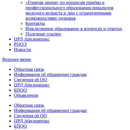
«Горячая линия» по вопросам приёма и
профессионального образования инвалидов
молодого возраста и лиц с ограниченными
возможностями здоровья
Контакты
Инклюзивное образование в вопросах и ответах
Полезные ссылки
ЦРД Абилимпикс
РЦОЭ
Новости
Верхнее меню
Обратная связь
Информация об обращении граждан
Сведения об ОО
ЦРД Абилимпикс
БПОО
Объявления
Обратная связь
Информация об обращении граждан
Сведения об ОО
ЦРД Абилимпикс
БПОО