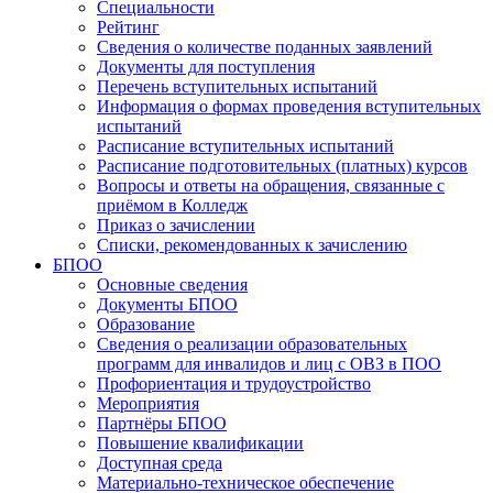
Специальности
Рейтинг
Сведения о количестве поданных заявлений
Документы для поступления
Перечень вступительных испытаний
Информация о формах проведения вступительных
испытаний
Расписание вступительных испытаний
Расписание подготовительных (платных) курсов
Вопросы и ответы на обращения, связанные с
приёмом в Колледж
Приказ о зачислении
Списки, рекомендованных к зачислению
БПОО
Основные сведения
Документы БПОО
Образование
Сведения о реализации образовательных
программ для инвалидов и лиц с ОВЗ в ПОО
Профориентация и трудоустройство
Мероприятия
Партнёры БПОО
Повышение квалификации
Доступная среда
Материально-техническое обеспечение