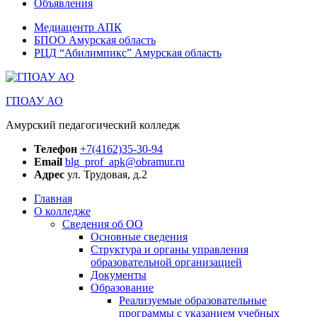
Объявления
Медиацентр АПК
БПОО Амурская область
РЦД “Абилимпикс” Амурская область
ГПОАУ АО
Амурский педагогический колледж
Телефон
+7(4162)35-30-94
Email
blg_prof_apk@obramur.ru
Адрес
ул. Трудовая, д.2
Главная
О колледже
Сведения об ОО
Основные сведения
Структура и органы управления
образовательной организацией
Документы
Образование
Реализуемые образовательные
программы с указанием учебных