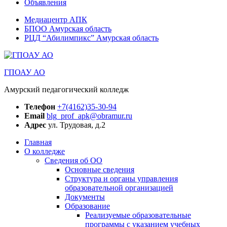
Объявления
Медиацентр АПК
БПОО Амурская область
РЦД “Абилимпикс” Амурская область
ГПОАУ АО
Амурский педагогический колледж
Телефон
+7(4162)35-30-94
Email
blg_prof_apk@obramur.ru
Адрес
ул. Трудовая, д.2
Главная
О колледже
Сведения об ОО
Основные сведения
Структура и органы управления
образовательной организацией
Документы
Образование
Реализуемые образовательные
программы с указанием учебных