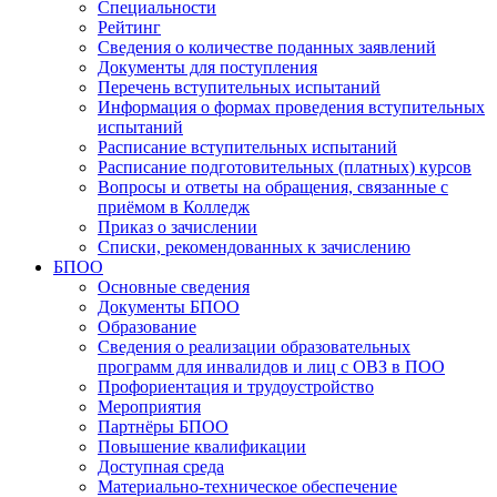
Специальности
Рейтинг
Сведения о количестве поданных заявлений
Документы для поступления
Перечень вступительных испытаний
Информация о формах проведения вступительных
испытаний
Расписание вступительных испытаний
Расписание подготовительных (платных) курсов
Вопросы и ответы на обращения, связанные с
приёмом в Колледж
Приказ о зачислении
Списки, рекомендованных к зачислению
БПОО
Основные сведения
Документы БПОО
Образование
Сведения о реализации образовательных
программ для инвалидов и лиц с ОВЗ в ПОО
Профориентация и трудоустройство
Мероприятия
Партнёры БПОО
Повышение квалификации
Доступная среда
Материально-техническое обеспечение