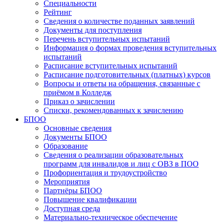
Специальности
Рейтинг
Сведения о количестве поданных заявлений
Документы для поступления
Перечень вступительных испытаний
Информация о формах проведения вступительных
испытаний
Расписание вступительных испытаний
Расписание подготовительных (платных) курсов
Вопросы и ответы на обращения, связанные с
приёмом в Колледж
Приказ о зачислении
Списки, рекомендованных к зачислению
БПОО
Основные сведения
Документы БПОО
Образование
Сведения о реализации образовательных
программ для инвалидов и лиц с ОВЗ в ПОО
Профориентация и трудоустройство
Мероприятия
Партнёры БПОО
Повышение квалификации
Доступная среда
Материально-техническое обеспечение