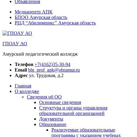
Объявления
Медиацентр АПК
БПОО Амурская область
РЦД “Абилимпикс” Амурская область
ГПОАУ АО
Амурский педагогический колледж
Телефон
+7(4162)35-30-94
Email
blg_prof_apk@obramur.ru
Адрес
ул. Трудовая, д.2
Главная
О колледже
Сведения об ОО
Основные сведения
Структура и органы управления
образовательной организацией
Документы
Образование
Реализуемые образовательные
программы с указанием учебных