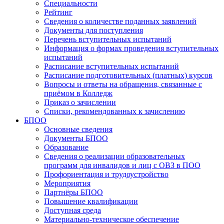
Специальности
Рейтинг
Сведения о количестве поданных заявлений
Документы для поступления
Перечень вступительных испытаний
Информация о формах проведения вступительных
испытаний
Расписание вступительных испытаний
Расписание подготовительных (платных) курсов
Вопросы и ответы на обращения, связанные с
приёмом в Колледж
Приказ о зачислении
Списки, рекомендованных к зачислению
БПОО
Основные сведения
Документы БПОО
Образование
Сведения о реализации образовательных
программ для инвалидов и лиц с ОВЗ в ПОО
Профориентация и трудоустройство
Мероприятия
Партнёры БПОО
Повышение квалификации
Доступная среда
Материально-техническое обеспечение