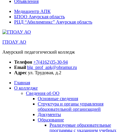
Объявления
Медиацентр АПК
БПОО Амурская область
РЦД “Абилимпикс” Амурская область
ГПОАУ АО
Амурский педагогический колледж
Телефон
+7(4162)35-30-94
Email
blg_prof_apk@obramur.ru
Адрес
ул. Трудовая, д.2
Главная
О колледже
Сведения об ОО
Основные сведения
Структура и органы управления
образовательной организацией
Документы
Образование
Реализуемые образовательные
программы с указанием учебных