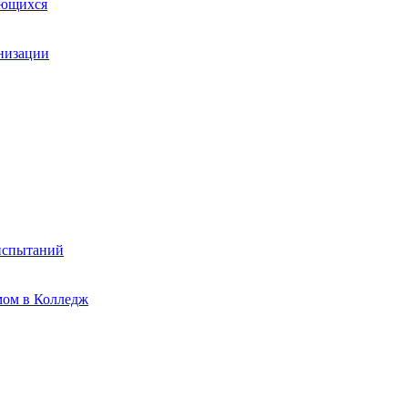
ающихся
анизации
испытаний
мом в Колледж