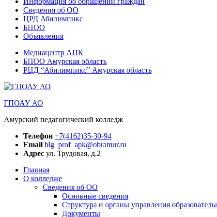
Информация об обращении граждан
Сведения об ОО
ЦРД Абилимпикс
БПОО
Объявления
Медиацентр АПК
БПОО Амурская область
РЦД “Абилимпикс” Амурская область
ГПОАУ АО
Амурский педагогический колледж
Телефон
+7(4162)35-30-94
Email
blg_prof_apk@obramur.ru
Адрес
ул. Трудовая, д.2
Главная
О колледже
Сведения об ОО
Основные сведения
Структура и органы управления образователь
Документы