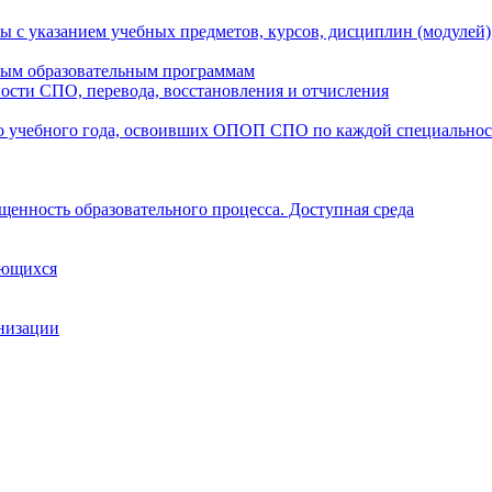
ы с указанием учебных предметов, курсов, дисциплин (модулей
мым образовательным программам
ости СПО, перевода, восстановления и отчисления
о учебного года, освоивших ОПОП СПО по каждой специально
щенность образовательного процесса. Доступная среда
ающихся
анизации