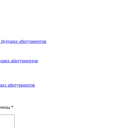
я будущих абитуриентов
ущих абитуриентов
ечены
*