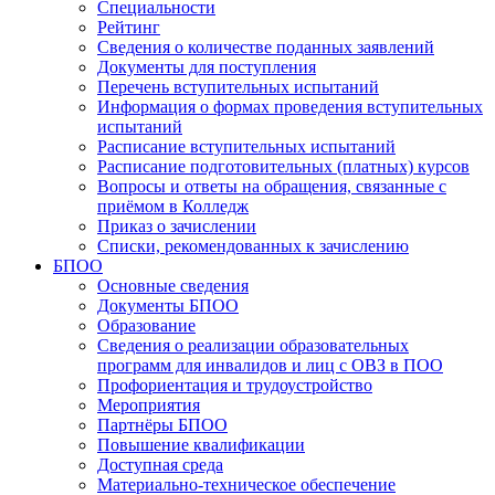
Специальности
Рейтинг
Сведения о количестве поданных заявлений
Документы для поступления
Перечень вступительных испытаний
Информация о формах проведения вступительных
испытаний
Расписание вступительных испытаний
Расписание подготовительных (платных) курсов
Вопросы и ответы на обращения, связанные с
приёмом в Колледж
Приказ о зачислении
Списки, рекомендованных к зачислению
БПОО
Основные сведения
Документы БПОО
Образование
Сведения о реализации образовательных
программ для инвалидов и лиц с ОВЗ в ПОО
Профориентация и трудоустройство
Мероприятия
Партнёры БПОО
Повышение квалификации
Доступная среда
Материально-техническое обеспечение