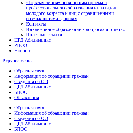
«Горячая линия» по вопросам приёма и
профессионального образования инвалидов
молодого возраста и лиц с ограниченными
возможностями здоровья
Контакты
Инклюзивное образование в вопросах и ответах
Полезные ссылки
ЦРД Абилимпикс
РЦОЭ
Новости
Верхнее меню
Обратная связь
Информация об обращении граждан
Сведения об ОО
ЦРД Абилимпикс
БПОО
Объявления
Обратная связь
Информация об обращении граждан
Сведения об ОО
ЦРД Абилимпикс
БПОО