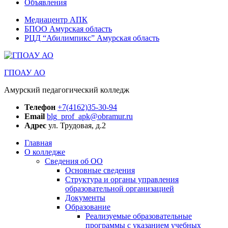
Объявления
Медиацентр АПК
БПОО Амурская область
РЦД “Абилимпикс” Амурская область
ГПОАУ АО
Амурский педагогический колледж
Телефон
+7(4162)35-30-94
Email
blg_prof_apk@obramur.ru
Адрес
ул. Трудовая, д.2
Главная
О колледже
Сведения об ОО
Основные сведения
Структура и органы управления
образовательной организацией
Документы
Образование
Реализуемые образовательные
программы с указанием учебных