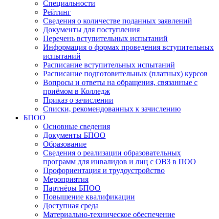
Специальности
Рейтинг
Сведения о количестве поданных заявлений
Документы для поступления
Перечень вступительных испытаний
Информация о формах проведения вступительных
испытаний
Расписание вступительных испытаний
Расписание подготовительных (платных) курсов
Вопросы и ответы на обращения, связанные с
приёмом в Колледж
Приказ о зачислении
Списки, рекомендованных к зачислению
БПОО
Основные сведения
Документы БПОО
Образование
Сведения о реализации образовательных
программ для инвалидов и лиц с ОВЗ в ПОО
Профориентация и трудоустройство
Мероприятия
Партнёры БПОО
Повышение квалификации
Доступная среда
Материально-техническое обеспечение