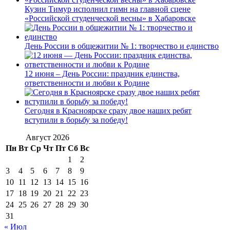
Кузин Тимур исполнил гимн на главной сцене
«Российской студенческой весны» в Хабаровске
День России в общежитии № 1: творчество и единство
12 июня – День России: праздник единства,
ответственности и любви к Родине
Сегодня в Красноярске сразу двое наших ребят
вступили в борьбу за победу!
Август 2026
Пн
Вт
Ср
Чт
Пт
Сб
Вс
1
2
3
4
5
6
7
8
9
10
11
12
13
14
15
16
17
18
19
20
21
22
23
24
25
26
27
28
29
30
31
« Июл