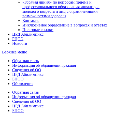
«Горячая линия» по вопросам приёма и
профессионального образования инвалидов
молодого возраста и лиц с ограниченными
возможностями здоровья
Контакты
Инклюзивное образование в вопросах и ответах
Полезные ссылки
ЦРД Абилимпикс
РЦОЭ
Новости
Верхнее меню
Обратная связь
Информация об обращении граждан
Сведения об ОО
ЦРД Абилимпикс
БПОО
Объявления
Обратная связь
Информация об обращении граждан
Сведения об ОО
ЦРД Абилимпикс
БПОО