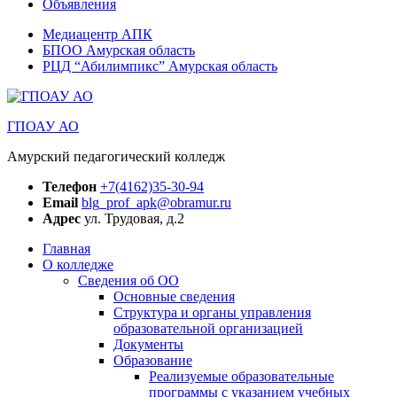
Объявления
Медиацентр АПК
БПОО Амурская область
РЦД “Абилимпикс” Амурская область
ГПОАУ АО
Амурский педагогический колледж
Телефон
+7(4162)35-30-94
Email
blg_prof_apk@obramur.ru
Адрес
ул. Трудовая, д.2
Главная
О колледже
Сведения об ОО
Основные сведения
Структура и органы управления
образовательной организацией
Документы
Образование
Реализуемые образовательные
программы с указанием учебных