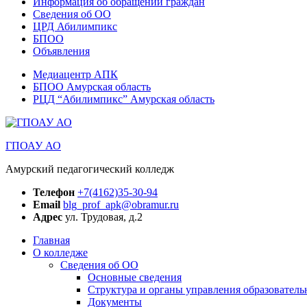
Информация об обращении граждан
Сведения об ОО
ЦРД Абилимпикс
БПОО
Объявления
Медиацентр АПК
БПОО Амурская область
РЦД “Абилимпикс” Амурская область
ГПОАУ АО
Амурский педагогический колледж
Телефон
+7(4162)35-30-94
Email
blg_prof_apk@obramur.ru
Адрес
ул. Трудовая, д.2
Главная
О колледже
Сведения об ОО
Основные сведения
Структура и органы управления образователь
Документы