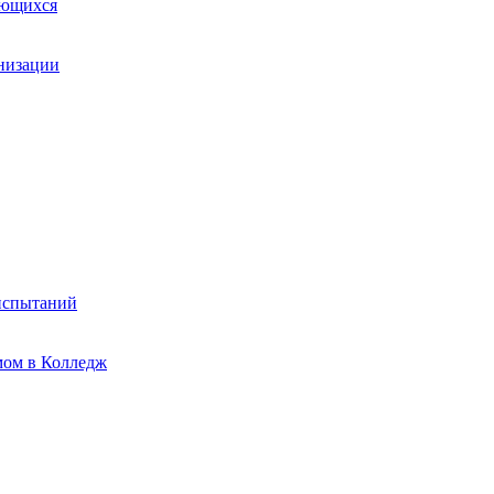
ающихся
анизации
испытаний
мом в Колледж