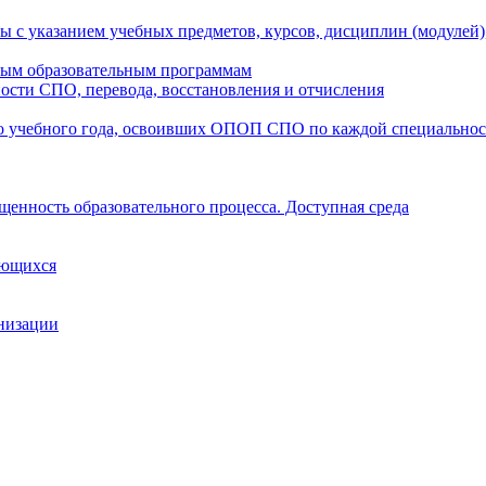
ы с указанием учебных предметов, курсов, дисциплин (модулей
мым образовательным программам
ости СПО, перевода, восстановления и отчисления
о учебного года, освоивших ОПОП СПО по каждой специально
щенность образовательного процесса. Доступная среда
ающихся
анизации