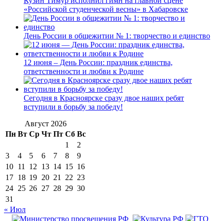
Кузин Тимур исполнил гимн на главной сцене
«Российской студенческой весны» в Хабаровске
День России в общежитии № 1: творчество и единство
12 июня – День России: праздник единства,
ответственности и любви к Родине
Сегодня в Красноярске сразу двое наших ребят
вступили в борьбу за победу!
Август 2026
Пн
Вт
Ср
Чт
Пт
Сб
Вс
1
2
3
4
5
6
7
8
9
10
11
12
13
14
15
16
17
18
19
20
21
22
23
24
25
26
27
28
29
30
31
« Июл