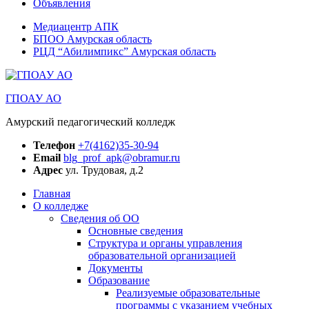
Объявления
Медиацентр АПК
БПОО Амурская область
РЦД “Абилимпикс” Амурская область
ГПОАУ АО
Амурский педагогический колледж
Телефон
+7(4162)35-30-94
Email
blg_prof_apk@obramur.ru
Адрес
ул. Трудовая, д.2
Главная
О колледже
Сведения об ОО
Основные сведения
Структура и органы управления
образовательной организацией
Документы
Образование
Реализуемые образовательные
программы с указанием учебных