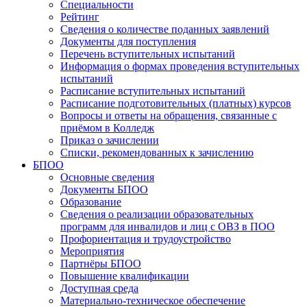
Специальности
Рейтинг
Сведения о количестве поданных заявлений
Документы для поступления
Перечень вступительных испытаний
Информация о формах проведения вступительных
испытаний
Расписание вступительных испытаний
Расписание подготовительных (платных) курсов
Вопросы и ответы на обращения, связанные с
приёмом в Колледж
Приказ о зачислении
Списки, рекомендованных к зачислению
БПОО
Основные сведения
Документы БПОО
Образование
Сведения о реализации образовательных
программ для инвалидов и лиц с ОВЗ в ПОО
Профориентация и трудоустройство
Мероприятия
Партнёры БПОО
Повышение квалификации
Доступная среда
Материально-техническое обеспечение