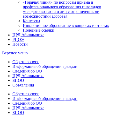
«Горячая линия» по вопросам приёма и
профессионального образования инвалидов
молодого возраста и лиц с ограниченными
возможностями здоровья
Контакты
Инклюзивное образование в вопросах и ответах
Полезные ссылки
ЦРД Абилимпикс
РЦОЭ
Новости
Верхнее меню
Обратная связь
Информация об обращении граждан
Сведения об ОО
ЦРД Абилимпикс
БПОО
Объявления
Обратная связь
Информация об обращении граждан
Сведения об ОО
ЦРД Абилимпикс
БПОО