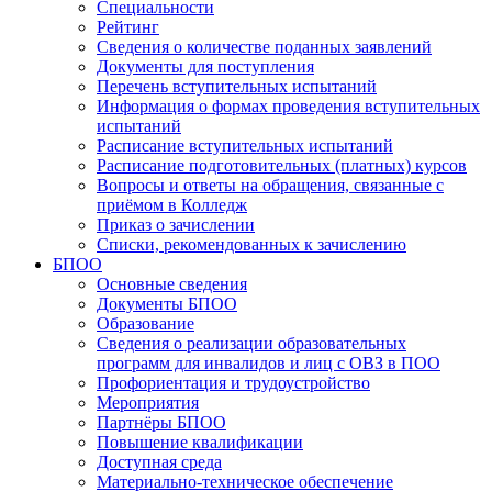
Специальности
Рейтинг
Сведения о количестве поданных заявлений
Документы для поступления
Перечень вступительных испытаний
Информация о формах проведения вступительных
испытаний
Расписание вступительных испытаний
Расписание подготовительных (платных) курсов
Вопросы и ответы на обращения, связанные с
приёмом в Колледж
Приказ о зачислении
Списки, рекомендованных к зачислению
БПОО
Основные сведения
Документы БПОО
Образование
Сведения о реализации образовательных
программ для инвалидов и лиц с ОВЗ в ПОО
Профориентация и трудоустройство
Мероприятия
Партнёры БПОО
Повышение квалификации
Доступная среда
Материально-техническое обеспечение