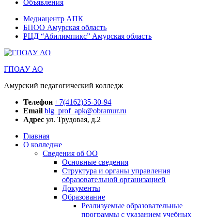
Объявления
Медиацентр АПК
БПОО Амурская область
РЦД “Абилимпикс” Амурская область
ГПОАУ АО
Амурский педагогический колледж
Телефон
+7(4162)35-30-94
Email
blg_prof_apk@obramur.ru
Адрес
ул. Трудовая, д.2
Главная
О колледже
Сведения об ОО
Основные сведения
Структура и органы управления
образовательной организацией
Документы
Образование
Реализуемые образовательные
программы с указанием учебных