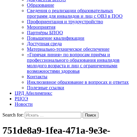
Образование
Сведения о реализации образовательных
программ для инвалидов и лиц с ОВЗ в ПОО
Профориентация и трудоустройство
Мероприятия
Партнёры БПОО
Повышение квалификации
Доступная среда
Материально-техническое обеспечение
«Горячая линия» по вопросам приёма и
профессионального образования инвалидов
молодого возраста и лиц с ограниченными
возможностями здоровья
Контакты
Инклюзивное образование в вопросах и ответах
Полезные ссылки
ЦРД Абилимпикс
РЦОЭ
Новости
Search for:
751de8a9-1fea-471a-9e3e-