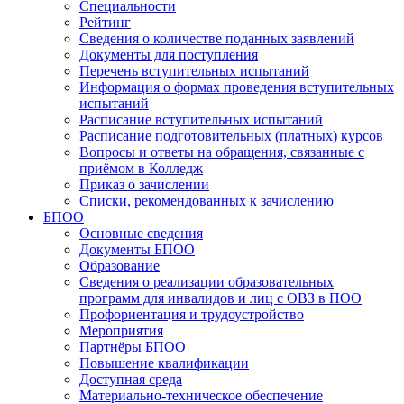
Специальности
Рейтинг
Сведения о количестве поданных заявлений
Документы для поступления
Перечень вступительных испытаний
Информация о формах проведения вступительных
испытаний
Расписание вступительных испытаний
Расписание подготовительных (платных) курсов
Вопросы и ответы на обращения, связанные с
приёмом в Колледж
Приказ о зачислении
Списки, рекомендованных к зачислению
БПОО
Основные сведения
Документы БПОО
Образование
Сведения о реализации образовательных
программ для инвалидов и лиц с ОВЗ в ПОО
Профориентация и трудоустройство
Мероприятия
Партнёры БПОО
Повышение квалификации
Доступная среда
Материально-техническое обеспечение