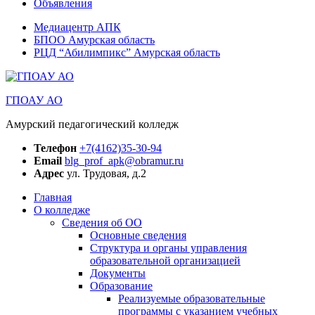
Объявления
Медиацентр АПК
БПОО Амурская область
РЦД “Абилимпикс” Амурская область
ГПОАУ АО
Амурский педагогический колледж
Телефон
+7(4162)35-30-94
Email
blg_prof_apk@obramur.ru
Адрес
ул. Трудовая, д.2
Главная
О колледже
Сведения об ОО
Основные сведения
Структура и органы управления
образовательной организацией
Документы
Образование
Реализуемые образовательные
программы с указанием учебных