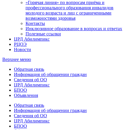
«Горячая линия» по вопросам приёма и
профессионального образования инвалидов
молодого возраста и лиц с ограниченными
возможностями здоровья
Контакты
Инклюзивное образование в вопросах и ответах
Полезные ссылки
ЦРД Абилимпикс
РЦОЭ
Новости
Верхнее меню
Обратная связь
Информация об обращении граждан
Сведения об ОО
ЦРД Абилимпикс
БПОО
Объявления
Обратная связь
Информация об обращении граждан
Сведения об ОО
ЦРД Абилимпикс
БПОО