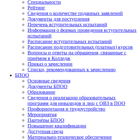
Специальности
Рейтинг
Сведения о количестве поданных заявлений
Документы для поступления
Перечень вступительных испытаний
Информация о формах проведения вступительных
испытаний
Расписание вступительных испытаний
Расписание подготовительных (платных) курсов
Вопросы и ответы на обращения, связанные с
приёмом в Колледж
Приказ о зачислении
Списки, рекомендованных к зачислению
БПОО
Основные сведения
Документы БПОО
Образование
Сведения о реализации образовательных
программ для инвалидов и лиц с ОВЗ в ПОО
Профориентация и трудоустройство
Мероприятия
Партнёры БПОО
Повышение квалификации
Доступная среда
Материально-техническое обеспечение