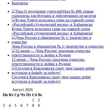
Контакты
Указ № 498: новые
горизонты для будущих и действующих педагогов
Кузин Тимур исполнил гимн на главной сцене
«Российской студенческой весны» в Хабаровске
День России в общежитии № 1: творчество и единство
12 июня – День России: праздник единства,
ответственности и любви к Родине
Сегодня в Красноярске сразу двое наших ребят
вступили в борьбу за победу!
Август 2026
Пн
Вт
Ср
Чт
Пт
Сб
Вс
1
2
3
4
5
6
7
8
9