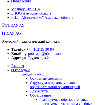
Объявления
Медиацентр АПК
БПОО Амурская область
РЦД “Абилимпикс” Амурская область
ГПОАУ АО
Амурский педагогический колледж
Телефон
+7(4162)35-30-94
Email
blg_prof_apk@obramur.ru
Адрес
ул. Трудовая, д.2
Главная
О колледже
Сведения об ОО
Основные сведения
Структура и органы управления
образовательной организацией
Документы
Образование
Реализуемые образовательные
программы с указанием учебных