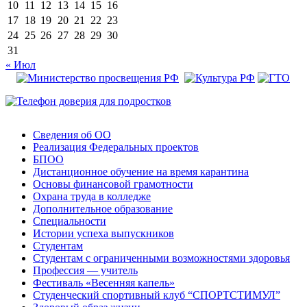
10
11
12
13
14
15
16
17
18
19
20
21
22
23
24
25
26
27
28
29
30
31
« Июл
Сведения об ОО
Реализация Федеральных проектов
БПОО
Дистанционное обучение на время карантина
Основы финансовой грамотности
Охрана труда в колледже
Дополнительное образование
Специальности
Истории успеха выпускников
Студентам
Студентам с ограниченными возможностями здоровья
Профессия — учитель
Фестиваль «Весенняя капель»
Студенческий спортивный клуб “СПОРТСТИМУЛ”