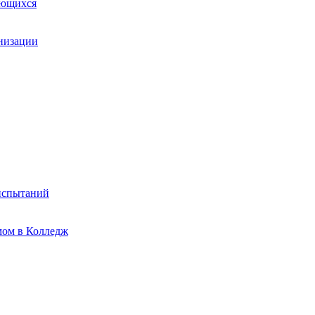
ающихся
анизации
испытаний
мом в Колледж