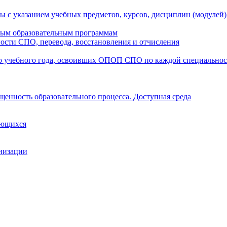
ы с указанием учебных предметов, курсов, дисциплин (модулей
мым образовательным программам
ости СПО, перевода, восстановления и отчисления
о учебного года, освоивших ОПОП СПО по каждой специально
щенность образовательного процесса. Доступная среда
ающихся
анизации