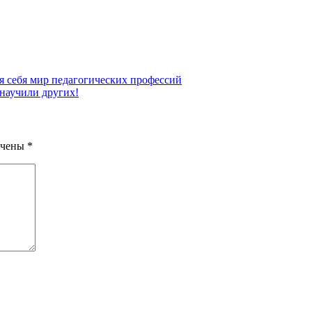
я себя мир педагогических профессий
 научили других!
ечены
*