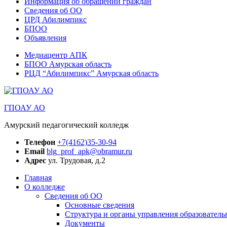
Информация об обращении граждан
Сведения об ОО
ЦРД Абилимпикс
БПОО
Объявления
Медиацентр АПК
БПОО Амурская область
РЦД “Абилимпикс” Амурская область
ГПОАУ АО
Амурский педагогический колледж
Телефон
+7(4162)35-30-94
Email
blg_prof_apk@obramur.ru
Адрес
ул. Трудовая, д.2
Главная
О колледже
Сведения об ОО
Основные сведения
Структура и органы управления образователь
Документы