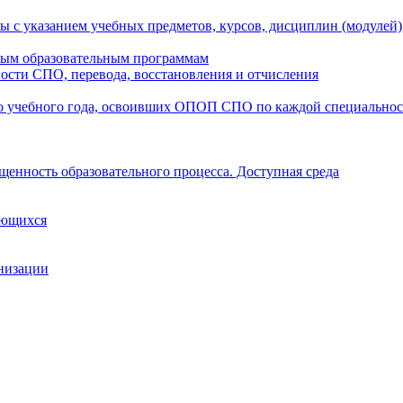
ы с указанием учебных предметов, курсов, дисциплин (модулей
мым образовательным программам
ости СПО, перевода, восстановления и отчисления
о учебного года, освоивших ОПОП СПО по каждой специально
щенность образовательного процесса. Доступная среда
ающихся
анизации