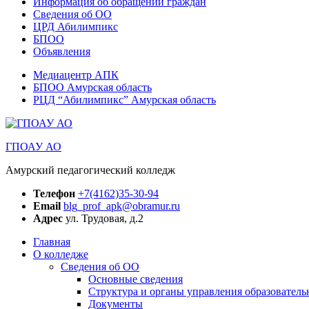
Информация об обращении граждан
Сведения об ОО
ЦРД Абилимпикс
БПОО
Объявления
Медиацентр АПК
БПОО Амурская область
РЦД “Абилимпикс” Амурская область
ГПОАУ АО
Амурский педагогический колледж
Телефон
+7(4162)35-30-94
Email
blg_prof_apk@obramur.ru
Адрес
ул. Трудовая, д.2
Главная
О колледже
Сведения об ОО
Основные сведения
Структура и органы управления образователь
Документы