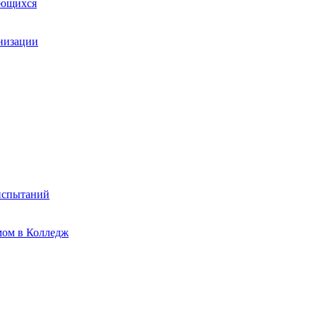
ающихся
анизации
испытаний
мом в Колледж