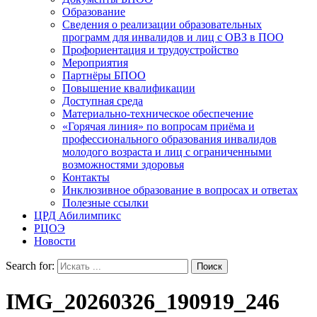
Образование
Сведения о реализации образовательных
программ для инвалидов и лиц с ОВЗ в ПОО
Профориентация и трудоустройство
Мероприятия
Партнёры БПОО
Повышение квалификации
Доступная среда
Материально-техническое обеспечение
«Горячая линия» по вопросам приёма и
профессионального образования инвалидов
молодого возраста и лиц с ограниченными
возможностями здоровья
Контакты
Инклюзивное образование в вопросах и ответах
Полезные ссылки
ЦРД Абилимпикс
РЦОЭ
Новости
Search for:
IMG_20260326_190919_246