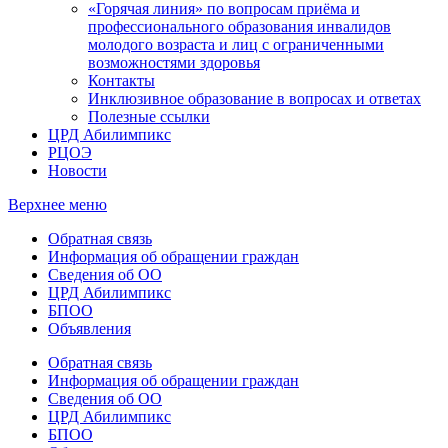
«Горячая линия» по вопросам приёма и
профессионального образования инвалидов
молодого возраста и лиц с ограниченными
возможностями здоровья
Контакты
Инклюзивное образование в вопросах и ответах
Полезные ссылки
ЦРД Абилимпикс
РЦОЭ
Новости
Верхнее меню
Обратная связь
Информация об обращении граждан
Сведения об ОО
ЦРД Абилимпикс
БПОО
Объявления
Обратная связь
Информация об обращении граждан
Сведения об ОО
ЦРД Абилимпикс
БПОО