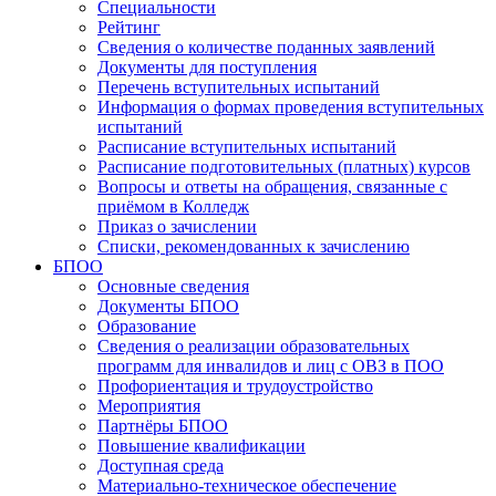
Специальности
Рейтинг
Сведения о количестве поданных заявлений
Документы для поступления
Перечень вступительных испытаний
Информация о формах проведения вступительных
испытаний
Расписание вступительных испытаний
Расписание подготовительных (платных) курсов
Вопросы и ответы на обращения, связанные с
приёмом в Колледж
Приказ о зачислении
Списки, рекомендованных к зачислению
БПОО
Основные сведения
Документы БПОО
Образование
Сведения о реализации образовательных
программ для инвалидов и лиц с ОВЗ в ПОО
Профориентация и трудоустройство
Мероприятия
Партнёры БПОО
Повышение квалификации
Доступная среда
Материально-техническое обеспечение