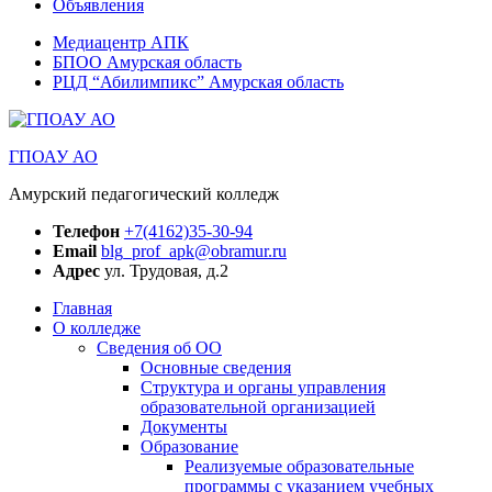
Объявления
Медиацентр АПК
БПОО Амурская область
РЦД “Абилимпикс” Амурская область
ГПОАУ АО
Амурский педагогический колледж
Телефон
+7(4162)35-30-94
Email
blg_prof_apk@obramur.ru
Адрес
ул. Трудовая, д.2
Главная
О колледже
Сведения об ОО
Основные сведения
Структура и органы управления
образовательной организацией
Документы
Образование
Реализуемые образовательные
программы с указанием учебных