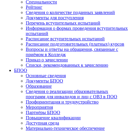
Специальности
Рейтинг
Сведения о количестве поданных заявлений
Документы для поступления
Перечень вступительных испытаний
Информация о формах проведения вступительных
испытаний
Расписание вступительных испытаний
Расписание подготовительных (платных) курсов
Вопросы и ответы на обращения, связанные с
приёмом в Колледж
Приказ о зачислении
Списки, рекомендованных к зачислению
БПОО
Основные сведения
Документы БПОО
Образование
Сведения о реализации образовательных
программ для инвалидов и лиц с ОВЗ в ПОО
Профориентация и трудоустройство
Мероприятия
Партнёры БПОО
Повышение квалификации
Доступная среда
Материально-техническое обеспечение