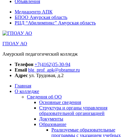
Объявления
Медиацентр АПК
БПОО Амурская область
РЦД “Абилимпикс” Амурская область
ГПОАУ АО
Амурский педагогический колледж
Телефон
+7(4162)35-30-94
Email
blg_prof_apk@obramur.ru
Адрес
ул. Трудовая, д.2
Главная
О колледже
Сведения об ОО
Основные сведения
Структура и органы управления
образовательной организацией
Документы
Образование
Реализуемые образовательные
программы с указанием учебных