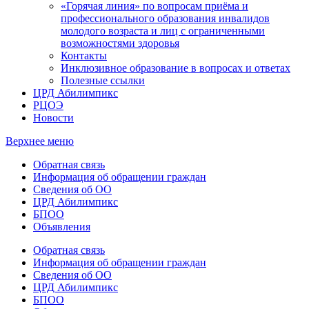
«Горячая линия» по вопросам приёма и
профессионального образования инвалидов
молодого возраста и лиц с ограниченными
возможностями здоровья
Контакты
Инклюзивное образование в вопросах и ответах
Полезные ссылки
ЦРД Абилимпикс
РЦОЭ
Новости
Верхнее меню
Обратная связь
Информация об обращении граждан
Сведения об ОО
ЦРД Абилимпикс
БПОО
Объявления
Обратная связь
Информация об обращении граждан
Сведения об ОО
ЦРД Абилимпикс
БПОО