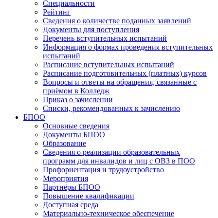
Специальности
Рейтинг
Сведения о количестве поданных заявлений
Документы для поступления
Перечень вступительных испытаний
Информация о формах проведения вступительных
испытаний
Расписание вступительных испытаний
Расписание подготовительных (платных) курсов
Вопросы и ответы на обращения, связанные с
приёмом в Колледж
Приказ о зачислении
Списки, рекомендованных к зачислению
БПОО
Основные сведения
Документы БПОО
Образование
Сведения о реализации образовательных
программ для инвалидов и лиц с ОВЗ в ПОО
Профориентация и трудоустройство
Мероприятия
Партнёры БПОО
Повышение квалификации
Доступная среда
Материально-техническое обеспечение