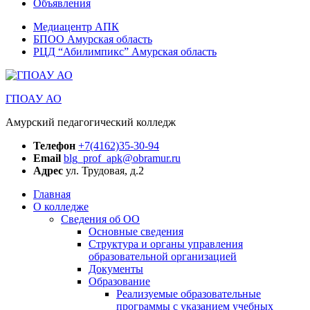
Объявления
Медиацентр АПК
БПОО Амурская область
РЦД “Абилимпикс” Амурская область
ГПОАУ АО
Амурский педагогический колледж
Телефон
+7(4162)35-30-94
Email
blg_prof_apk@obramur.ru
Адрес
ул. Трудовая, д.2
Главная
О колледже
Сведения об ОО
Основные сведения
Структура и органы управления
образовательной организацией
Документы
Образование
Реализуемые образовательные
программы с указанием учебных