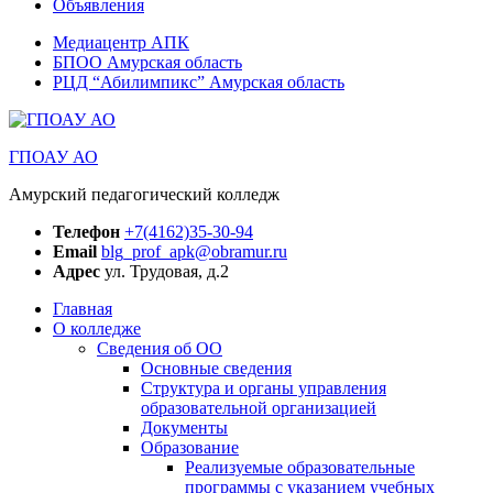
Объявления
Медиацентр АПК
БПОО Амурская область
РЦД “Абилимпикс” Амурская область
ГПОАУ АО
Амурский педагогический колледж
Телефон
+7(4162)35-30-94
Email
blg_prof_apk@obramur.ru
Адрес
ул. Трудовая, д.2
Главная
О колледже
Сведения об ОО
Основные сведения
Структура и органы управления
образовательной организацией
Документы
Образование
Реализуемые образовательные
программы с указанием учебных