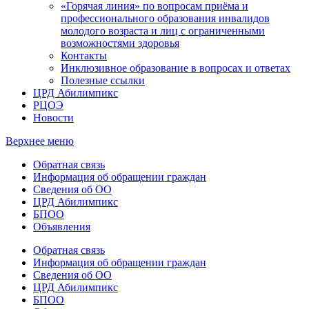
«Горячая линия» по вопросам приёма и
профессионального образования инвалидов
молодого возраста и лиц с ограниченными
возможностями здоровья
Контакты
Инклюзивное образование в вопросах и ответах
Полезные ссылки
ЦРД Абилимпикс
РЦОЭ
Новости
Верхнее меню
Обратная связь
Информация об обращении граждан
Сведения об ОО
ЦРД Абилимпикс
БПОО
Объявления
Обратная связь
Информация об обращении граждан
Сведения об ОО
ЦРД Абилимпикс
БПОО