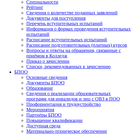
Специальности
Рейтинг
Сведения о количестве поданных заявлений
Документы для поступления
Перечень вступительных испытаний
Информация о формах проведения вступительных
испытаний
Расписание вступительных испытаний
Расписание подготовительных (платных) курсов
Вопросы и ответы на обращения, связанные с
приёмом в Колледж
Приказ о зачислении
Списки, рекомендованных к зачислению
БПОО
Основные сведения
Документы БПОО
Образование
Сведения о реализации образовательных
программ для инвалидов и лиц с ОВЗ в ПОО
Профориентация и трудоустройство
Мероприятия
Партнёры БПОО
Повышение квалификации
Доступная среда
Материально-техническое обеспечение