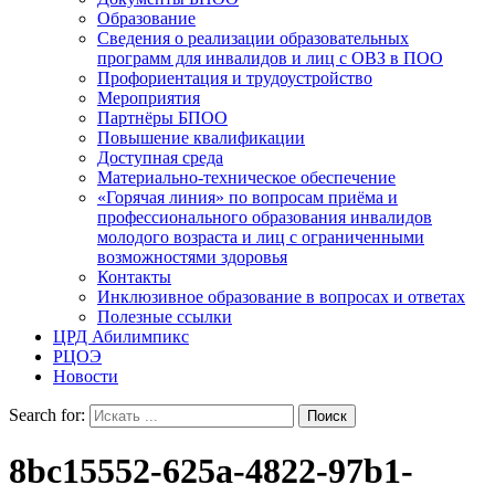
Образование
Сведения о реализации образовательных
программ для инвалидов и лиц с ОВЗ в ПОО
Профориентация и трудоустройство
Мероприятия
Партнёры БПОО
Повышение квалификации
Доступная среда
Материально-техническое обеспечение
«Горячая линия» по вопросам приёма и
профессионального образования инвалидов
молодого возраста и лиц с ограниченными
возможностями здоровья
Контакты
Инклюзивное образование в вопросах и ответах
Полезные ссылки
ЦРД Абилимпикс
РЦОЭ
Новости
Search for:
8bc15552-625a-4822-97b1-