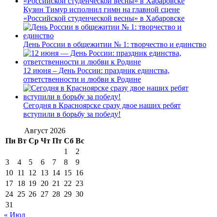
Кузин Тимур исполнил гимн на главной сцене
«Российской студенческой весны» в Хабаровске
День России в общежитии № 1: творчество и единство
12 июня – День России: праздник единства,
ответственности и любви к Родине
Сегодня в Красноярске сразу двое наших ребят
вступили в борьбу за победу!
Август 2026
Пн
Вт
Ср
Чт
Пт
Сб
Вс
1
2
3
4
5
6
7
8
9
10
11
12
13
14
15
16
17
18
19
20
21
22
23
24
25
26
27
28
29
30
31
« Июл