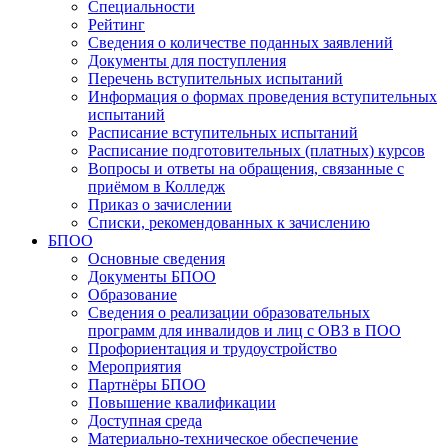
Специальности
Рейтинг
Сведения о количестве поданных заявлений
Документы для поступления
Перечень вступительных испытаний
Информация о формах проведения вступительных
испытаний
Расписание вступительных испытаний
Расписание подготовительных (платных) курсов
Вопросы и ответы на обращения, связанные с
приёмом в Колледж
Приказ о зачислении
Списки, рекомендованных к зачислению
БПОО
Основные сведения
Документы БПОО
Образование
Сведения о реализации образовательных
программ для инвалидов и лиц с ОВЗ в ПОО
Профориентация и трудоустройство
Мероприятия
Партнёры БПОО
Повышение квалификации
Доступная среда
Материально-техническое обеспечение