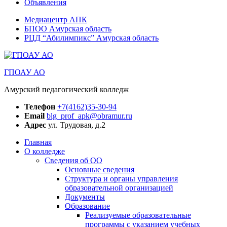
Объявления
Медиацентр АПК
БПОО Амурская область
РЦД “Абилимпикс” Амурская область
ГПОАУ АО
Амурский педагогический колледж
Телефон
+7(4162)35-30-94
Email
blg_prof_apk@obramur.ru
Адрес
ул. Трудовая, д.2
Главная
О колледже
Сведения об ОО
Основные сведения
Структура и органы управления
образовательной организацией
Документы
Образование
Реализуемые образовательные
программы с указанием учебных