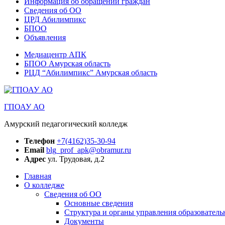
Информация об обращении граждан
Сведения об ОО
ЦРД Абилимпикс
БПОО
Объявления
Медиацентр АПК
БПОО Амурская область
РЦД “Абилимпикс” Амурская область
ГПОАУ АО
Амурский педагогический колледж
Телефон
+7(4162)35-30-94
Email
blg_prof_apk@obramur.ru
Адрес
ул. Трудовая, д.2
Главная
О колледже
Сведения об ОО
Основные сведения
Структура и органы управления образователь
Документы