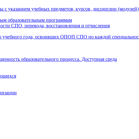
ы с указанием учебных предметов, курсов, дисциплин (модулей
мым образовательным программам
ости СПО, перевода, восстановления и отчисления
о учебного года, освоивших ОПОП СПО по каждой специально
щенность образовательного процесса. Доступная среда
ающихся
анизации