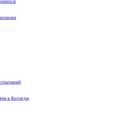
ающихся
анизации
испытаний
мом в Колледж