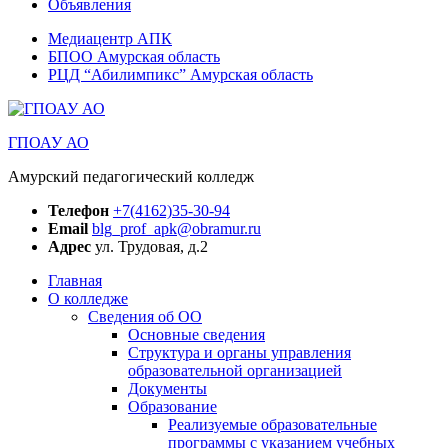
Объявления
Медиацентр АПК
БПОО Амурская область
РЦД “Абилимпикс” Амурская область
ГПОАУ АО
Амурский педагогический колледж
Телефон
+7(4162)35-30-94
Email
blg_prof_apk@obramur.ru
Адрес
ул. Трудовая, д.2
Главная
О колледже
Сведения об ОО
Основные сведения
Структура и органы управления
образовательной организацией
Документы
Образование
Реализуемые образовательные
программы с указанием учебных