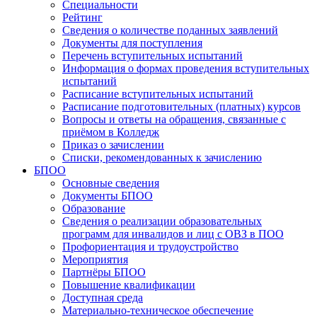
Специальности
Рейтинг
Сведения о количестве поданных заявлений
Документы для поступления
Перечень вступительных испытаний
Информация о формах проведения вступительных
испытаний
Расписание вступительных испытаний
Расписание подготовительных (платных) курсов
Вопросы и ответы на обращения, связанные с
приёмом в Колледж
Приказ о зачислении
Списки, рекомендованных к зачислению
БПОО
Основные сведения
Документы БПОО
Образование
Сведения о реализации образовательных
программ для инвалидов и лиц с ОВЗ в ПОО
Профориентация и трудоустройство
Мероприятия
Партнёры БПОО
Повышение квалификации
Доступная среда
Материально-техническое обеспечение