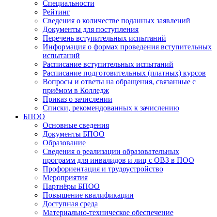
Специальности
Рейтинг
Сведения о количестве поданных заявлений
Документы для поступления
Перечень вступительных испытаний
Информация о формах проведения вступительных
испытаний
Расписание вступительных испытаний
Расписание подготовительных (платных) курсов
Вопросы и ответы на обращения, связанные с
приёмом в Колледж
Приказ о зачислении
Списки, рекомендованных к зачислению
БПОО
Основные сведения
Документы БПОО
Образование
Сведения о реализации образовательных
программ для инвалидов и лиц с ОВЗ в ПОО
Профориентация и трудоустройство
Мероприятия
Партнёры БПОО
Повышение квалификации
Доступная среда
Материально-техническое обеспечение