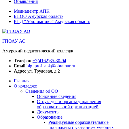
Объявления
Медиацентр АПК
БПОО Амурская область
РЦД “Абилимпикс” Амурская область
ГПОАУ АО
Амурский педагогический колледж
Телефон
+7(4162)35-30-94
Email
blg_prof_apk@obramur.ru
Адрес
ул. Трудовая, д.2
Главная
О колледже
Сведения об ОО
Основные сведения
Структура и органы управления
образовательной организацией
Документы
Образование
Реализуемые образовательные
программы с указанием учебных