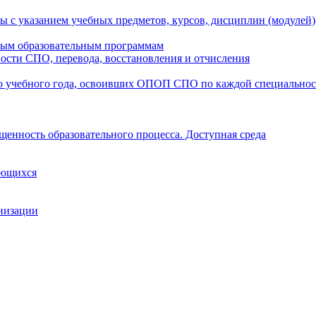
ы с указанием учебных предметов, курсов, дисциплин (модулей
мым образовательным программам
ости СПО, перевода, восстановления и отчисления
о учебного года, освоивших ОПОП СПО по каждой специально
щенность образовательного процесса. Доступная среда
ающихся
анизации