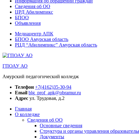
Информация об обращении граждан
Сведения об ОО
ЦРД Абилимпикс
БПОО
Объявления
Медиацентр АПК
БПОО Амурская область
РЦД “Абилимпикс” Амурская область
ГПОАУ АО
Амурский педагогический колледж
Телефон
+7(4162)35-30-94
Email
blg_prof_apk@obramur.ru
Адрес
ул. Трудовая, д.2
Главная
О колледже
Сведения об ОО
Основные сведения
Структура и органы управления образователь
Документы