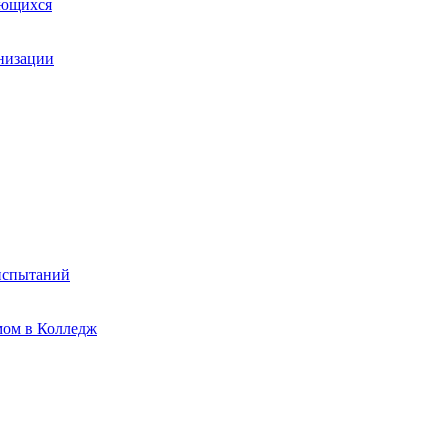
ающихся
анизации
испытаний
мом в Колледж