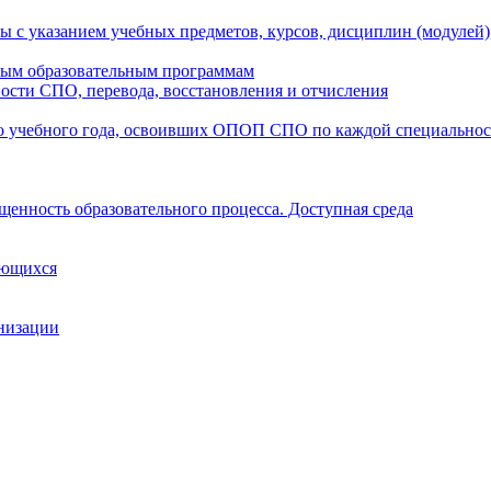
ы с указанием учебных предметов, курсов, дисциплин (модулей
мым образовательным программам
ости СПО, перевода, восстановления и отчисления
о учебного года, освоивших ОПОП СПО по каждой специально
щенность образовательного процесса. Доступная среда
ающихся
анизации