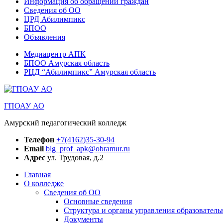
Информация об обращении граждан
Сведения об ОО
ЦРД Абилимпикс
БПОО
Объявления
Медиацентр АПК
БПОО Амурская область
РЦД “Абилимпикс” Амурская область
ГПОАУ АО
Амурский педагогический колледж
Телефон
+7(4162)35-30-94
Email
blg_prof_apk@obramur.ru
Адрес
ул. Трудовая, д.2
Главная
О колледже
Сведения об ОО
Основные сведения
Структура и органы управления образователь
Документы