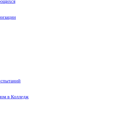
ающихся
анизации
испытаний
мом в Колледж