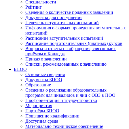
Специальности
Рейтинг
Сведения о количестве поданных заявлений
Документы для поступления
Перечень вступительных испытаний
Информация о формах проведения вступительных
испытаний
Расписание вступительных испытаний
Расписание подготовительных (платных) курсов
Вопросы и ответы на обращения, связанные с
приёмом в Колледж
Приказ о зачислении
Списки, рекомендованных к зачислению
БПОО
Основные сведения
Документы БПОО
Образование
Сведения о реализации образовательных
программ для инвалидов и лиц с ОВЗ в ПОО
Профориентация и трудоустройство
Мероприятия
Партнёры БПОО
Повышение квалификации
Доступная среда
Материально-техническое обеспечение