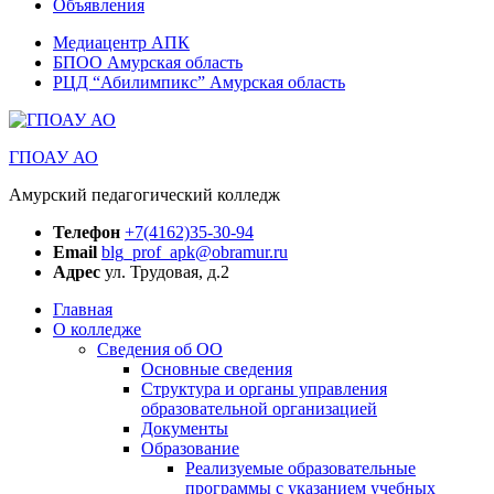
Объявления
Медиацентр АПК
БПОО Амурская область
РЦД “Абилимпикс” Амурская область
ГПОАУ АО
Амурский педагогический колледж
Телефон
+7(4162)35-30-94
Email
blg_prof_apk@obramur.ru
Адрес
ул. Трудовая, д.2
Главная
О колледже
Сведения об ОО
Основные сведения
Структура и органы управления
образовательной организацией
Документы
Образование
Реализуемые образовательные
программы с указанием учебных