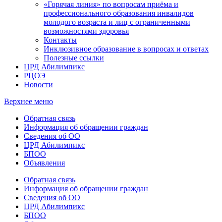
«Горячая линия» по вопросам приёма и
профессионального образования инвалидов
молодого возраста и лиц с ограниченными
возможностями здоровья
Контакты
Инклюзивное образование в вопросах и ответах
Полезные ссылки
ЦРД Абилимпикс
РЦОЭ
Новости
Верхнее меню
Обратная связь
Информация об обращении граждан
Сведения об ОО
ЦРД Абилимпикс
БПОО
Объявления
Обратная связь
Информация об обращении граждан
Сведения об ОО
ЦРД Абилимпикс
БПОО