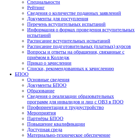
Специальности
Рейтинг
Сведения о количестве поданных заявлений
Документы для поступления
Перечень вступительных испытаний
Информация о формах проведения вступительных
испытаний
Расписание вступительных испытаний
Расписание подготовительных (платных) курсов
Вопросы и ответы на обращения, связанные с
приёмом в Колледж
Приказ о зачислении
Списки, рекомендованных к зачислению
БПОО
Основные сведения
Документы БПОО
Образование
Сведения о реализации образовательных
программ для инвалидов и лиц с ОВЗ в ПОО
Профориентация и трудоустройство
Мероприятия
Партнёры БПОО
Повышение квалификации
Доступная среда
Материально-техническое обеспечение