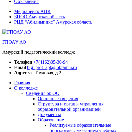
Объявления
Медиацентр АПК
БПОО Амурская область
РЦД “Абилимпикс” Амурская область
ГПОАУ АО
Амурский педагогический колледж
Телефон
+7(4162)35-30-94
Email
blg_prof_apk@obramur.ru
Адрес
ул. Трудовая, д.2
Главная
О колледже
Сведения об ОО
Основные сведения
Структура и органы управления
образовательной организацией
Документы
Образование
Реализуемые образовательные
программы с указанием учебных