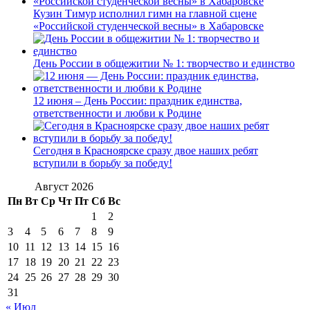
Кузин Тимур исполнил гимн на главной сцене
«Российской студенческой весны» в Хабаровске
День России в общежитии № 1: творчество и единство
12 июня – День России: праздник единства,
ответственности и любви к Родине
Сегодня в Красноярске сразу двое наших ребят
вступили в борьбу за победу!
Август 2026
Пн
Вт
Ср
Чт
Пт
Сб
Вс
1
2
3
4
5
6
7
8
9
10
11
12
13
14
15
16
17
18
19
20
21
22
23
24
25
26
27
28
29
30
31
« Июл