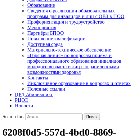
Образование
Сведения о реализации образовательных
программ для инвалидов и лиц с ОВЗ в ПОО
Профориентация и трудоустройство
Мероприятия
Партнёры БПОО
Повышение квалификации
Доступная среда
Материально-техническое обеспечение
«Горячая линия» по вопросам приёма и
профессионального образования инвалидов
молодого возраста и лиц с ограниченными
возможностями здоровья
Контакты
Инклюзивное образование в вопросах и ответах
Полезные ссылки
ЦРД Абилимпикс
РЦОЭ
Новости
Search for:
6208f0d5-557d-4bd0-8869-