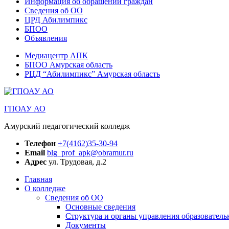
Информация об обращении граждан
Сведения об ОО
ЦРД Абилимпикс
БПОО
Объявления
Медиацентр АПК
БПОО Амурская область
РЦД “Абилимпикс” Амурская область
ГПОАУ АО
Амурский педагогический колледж
Телефон
+7(4162)35-30-94
Email
blg_prof_apk@obramur.ru
Адрес
ул. Трудовая, д.2
Главная
О колледже
Сведения об ОО
Основные сведения
Структура и органы управления образователь
Документы