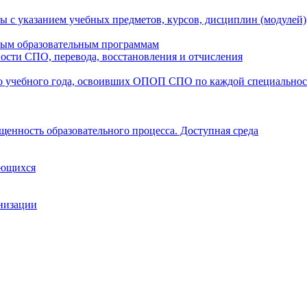
ы с указанием учебных предметов, курсов, дисциплин (модулей
мым образовательным программам
ости СПО, перевода, восстановления и отчисления
о учебного года, освоивших ОПОП СПО по каждой специально
щенность образовательного процесса. Доступная среда
ающихся
анизации