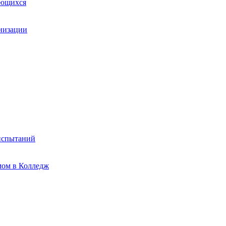
ающихся
анизации
испытаний
мом в Колледж