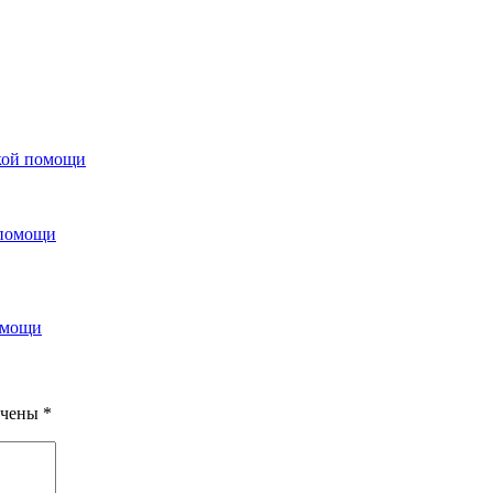
кой помощи
омощи
ечены
*