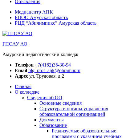
Объявления
Медиацентр АПК
БПОО Амурская область
РЦД “Абилимпикс” Амурская область
ГПОАУ АО
Амурский педагогический колледж
Телефон
+7(4162)35-30-94
Email
blg_prof_apk@obramur.ru
Адрес
ул. Трудовая, д.2
Главная
О колледже
Сведения об ОО
Основные сведения
Структура и органы управления
образовательной организацией
Документы
Образование
Реализуемые образовательные
программы с указанием учебных