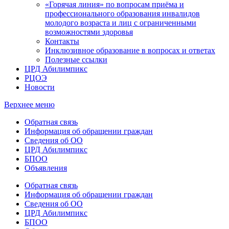
«Горячая линия» по вопросам приёма и
профессионального образования инвалидов
молодого возраста и лиц с ограниченными
возможностями здоровья
Контакты
Инклюзивное образование в вопросах и ответах
Полезные ссылки
ЦРД Абилимпикс
РЦОЭ
Новости
Верхнее меню
Обратная связь
Информация об обращении граждан
Сведения об ОО
ЦРД Абилимпикс
БПОО
Объявления
Обратная связь
Информация об обращении граждан
Сведения об ОО
ЦРД Абилимпикс
БПОО