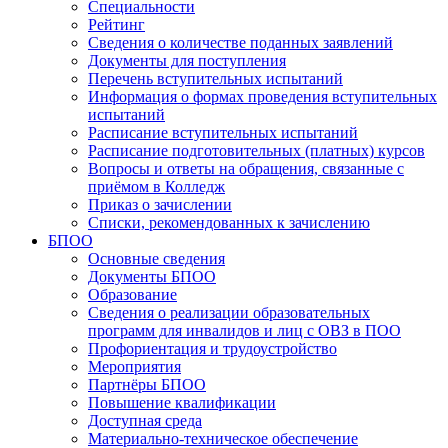
Специальности
Рейтинг
Сведения о количестве поданных заявлений
Документы для поступления
Перечень вступительных испытаний
Информация о формах проведения вступительных
испытаний
Расписание вступительных испытаний
Расписание подготовительных (платных) курсов
Вопросы и ответы на обращения, связанные с
приёмом в Колледж
Приказ о зачислении
Списки, рекомендованных к зачислению
БПОО
Основные сведения
Документы БПОО
Образование
Сведения о реализации образовательных
программ для инвалидов и лиц с ОВЗ в ПОО
Профориентация и трудоустройство
Мероприятия
Партнёры БПОО
Повышение квалификации
Доступная среда
Материально-техническое обеспечение