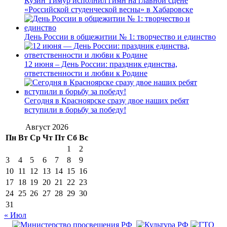
Кузин Тимур исполнил гимн на главной сцене
«Российской студенческой весны» в Хабаровске
День России в общежитии № 1: творчество и единство
12 июня – День России: праздник единства,
ответственности и любви к Родине
Сегодня в Красноярске сразу двое наших ребят
вступили в борьбу за победу!
Август 2026
Пн
Вт
Ср
Чт
Пт
Сб
Вс
1
2
3
4
5
6
7
8
9
10
11
12
13
14
15
16
17
18
19
20
21
22
23
24
25
26
27
28
29
30
31
« Июл