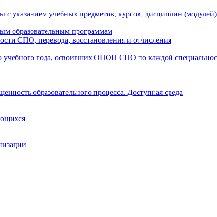
ы с указанием учебных предметов, курсов, дисциплин (модулей
мым образовательным программам
ости СПО, перевода, восстановления и отчисления
о учебного года, освоивших ОПОП СПО по каждой специально
щенность образовательного процесса. Доступная среда
ающихся
анизации