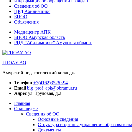
Информация об обращении граждан
Сведения об ОО
ЦРД Абилимпикс
БПОО
Объявления
Медиацентр АПК
БПОО Амурская область
РЦД “Абилимпикс” Амурская область
ГПОАУ АО
Амурский педагогический колледж
Телефон
+7(4162)35-30-94
Email
blg_prof_apk@obramur.ru
Адрес
ул. Трудовая, д.2
Главная
О колледже
Сведения об ОО
Основные сведения
Структура и органы управления образователь
Документы