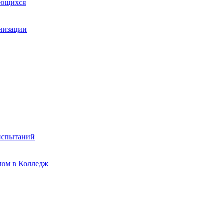
ающихся
анизации
испытаний
мом в Колледж