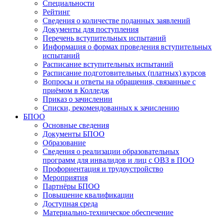
Специальности
Рейтинг
Сведения о количестве поданных заявлений
Документы для поступления
Перечень вступительных испытаний
Информация о формах проведения вступительных
испытаний
Расписание вступительных испытаний
Расписание подготовительных (платных) курсов
Вопросы и ответы на обращения, связанные с
приёмом в Колледж
Приказ о зачислении
Списки, рекомендованных к зачислению
БПОО
Основные сведения
Документы БПОО
Образование
Сведения о реализации образовательных
программ для инвалидов и лиц с ОВЗ в ПОО
Профориентация и трудоустройство
Мероприятия
Партнёры БПОО
Повышение квалификации
Доступная среда
Материально-техническое обеспечение