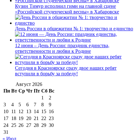
Кузин Тимур исполнил гимн на главной сцене
«Российской студенческой весны» в Хабаровске
День России в общежитии № 1: творчество и единство
12 июня – День России: праздник единства,
ответственности и любви к Родине
Сегодня в Красноярске сразу двое наших ребят
вступили в борьбу за победу!
Август 2026
Пн
Вт
Ср
Чт
Пт
Сб
Вс
1
2
3
4
5
6
7
8
9
10
11
12
13
14
15
16
17
18
19
20
21
22
23
24
25
26
27
28
29
30
31
« Июл