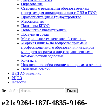
Образование
Сведения о реализации образовательных
программ для инвалидов и лиц с ОВЗ в ПОО
Профориентация и трудоустройство
Мероприятия
Партнёры БПОО
Повышение квалификации
Доступная среда
Материально-техническое обеспечение
«Горячая линия» по вопросам приёма и
профессионального образования инвалидов
молодого возраста и лиц с ограниченными
возможностями здоровья
Контакты
Инклюзивное образование в вопросах и ответах
Полезные ссылки
ЦРД Абилимпикс
РЦОЭ
Новости
Search for:
e21c9264-187f-4835-9166-