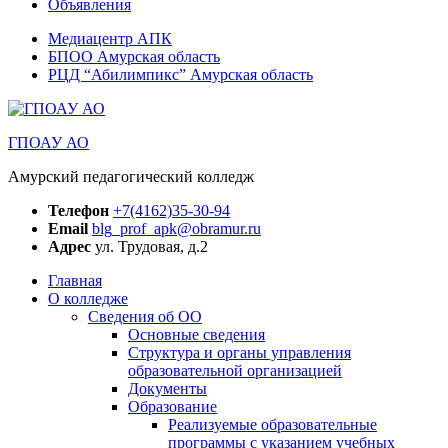
Объявления
Медиацентр АПК
БПОО Амурская область
РЦД “Абилимпикс” Амурская область
ГПОАУ АО
Амурский педагогический колледж
Телефон
+7(4162)35-30-94
Email
blg_prof_apk@obramur.ru
Адрес
ул. Трудовая, д.2
Главная
О колледже
Сведения об ОО
Основные сведения
Структура и органы управления
образовательной организацией
Документы
Образование
Реализуемые образовательные
программы с указанием учебных