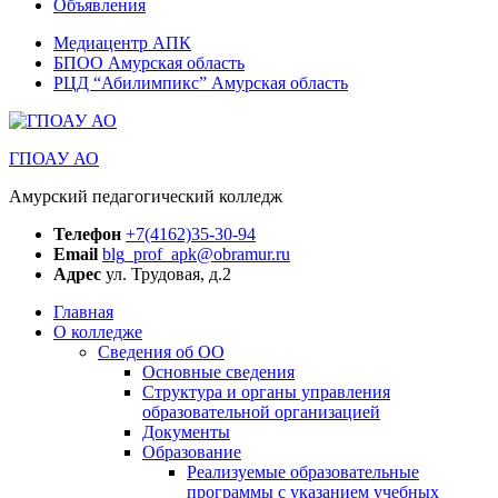
Объявления
Медиацентр АПК
БПОО Амурская область
РЦД “Абилимпикс” Амурская область
ГПОАУ АО
Амурский педагогический колледж
Телефон
+7(4162)35-30-94
Email
blg_prof_apk@obramur.ru
Адрес
ул. Трудовая, д.2
Главная
О колледже
Сведения об ОО
Основные сведения
Структура и органы управления
образовательной организацией
Документы
Образование
Реализуемые образовательные
программы с указанием учебных