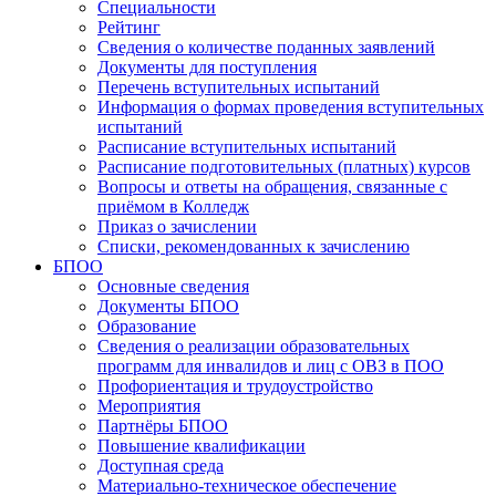
Специальности
Рейтинг
Сведения о количестве поданных заявлений
Документы для поступления
Перечень вступительных испытаний
Информация о формах проведения вступительных
испытаний
Расписание вступительных испытаний
Расписание подготовительных (платных) курсов
Вопросы и ответы на обращения, связанные с
приёмом в Колледж
Приказ о зачислении
Списки, рекомендованных к зачислению
БПОО
Основные сведения
Документы БПОО
Образование
Сведения о реализации образовательных
программ для инвалидов и лиц с ОВЗ в ПОО
Профориентация и трудоустройство
Мероприятия
Партнёры БПОО
Повышение квалификации
Доступная среда
Материально-техническое обеспечение