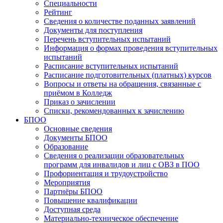
Специальности
Рейтинг
Сведения о количестве поданных заявлений
Документы для поступления
Перечень вступительных испытаний
Информация о формах проведения вступительных
испытаний
Расписание вступительных испытаний
Расписание подготовительных (платных) курсов
Вопросы и ответы на обращения, связанные с
приёмом в Колледж
Приказ о зачислении
Списки, рекомендованных к зачислению
БПОО
Основные сведения
Документы БПОО
Образование
Сведения о реализации образовательных
программ для инвалидов и лиц с ОВЗ в ПОО
Профориентация и трудоустройство
Мероприятия
Партнёры БПОО
Повышение квалификации
Доступная среда
Материально-техническое обеспечение