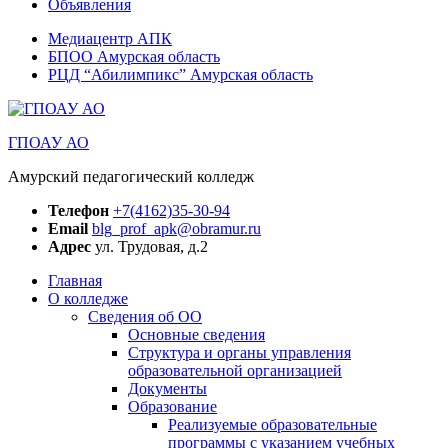
Объявления
Медиацентр АПК
БПОО Амурская область
РЦД “Абилимпикс” Амурская область
ГПОАУ АО
Амурский педагогический колледж
Телефон
+7(4162)35-30-94
Email
blg_prof_apk@obramur.ru
Адрес
ул. Трудовая, д.2
Главная
О колледже
Сведения об ОО
Основные сведения
Структура и органы управления
образовательной организацией
Документы
Образование
Реализуемые образовательные
программы с указанием учебных