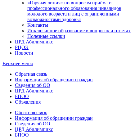
«Горячая линия» по вопросам приёма и
профессионального образования инвалидов
молодого возраста и лиц с ограниченными
возможностями здоровья
Контакты
Инклюзивное образование в вопросах и ответах
Полезные ссылки
ЦРД Абилимпикс
РЦОЭ
Новости
Верхнее меню
Обратная связь
Информация об обращении граждан
Сведения об ОО
ЦРД Абилимпикс
БПОО
Объявления
Обратная связь
Информация об обращении граждан
Сведения об ОО
ЦРД Абилимпикс
БПОО