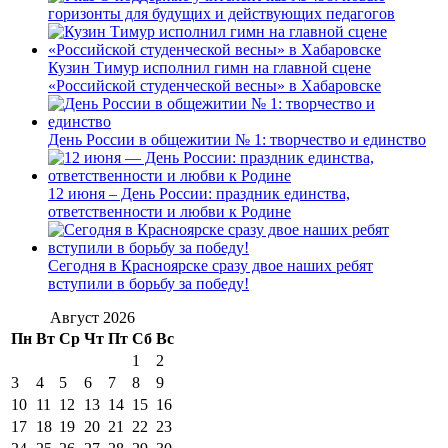
горизонты для будущих и действующих педагогов
Кузин Тимур исполнил гимн на главной сцене
«Российской студенческой весны» в Хабаровске
День России в общежитии № 1: творчество и единство
12 июня – День России: праздник единства,
ответственности и любви к Родине
Сегодня в Красноярске сразу двое наших ребят
вступили в борьбу за победу!
Август 2026
Пн
Вт
Ср
Чт
Пт
Сб
Вс
1
2
3
4
5
6
7
8
9
10
11
12
13
14
15
16
17
18
19
20
21
22
23