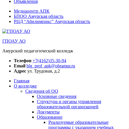
Объявления
Медиацентр АПК
БПОО Амурская область
РЦД “Абилимпикс” Амурская область
ГПОАУ АО
Амурский педагогический колледж
Телефон
+7(4162)35-30-94
Email
blg_prof_apk@obramur.ru
Адрес
ул. Трудовая, д.2
Главная
О колледже
Сведения об ОО
Основные сведения
Структура и органы управления
образовательной организацией
Документы
Образование
Реализуемые образовательные
программы с указанием учебных