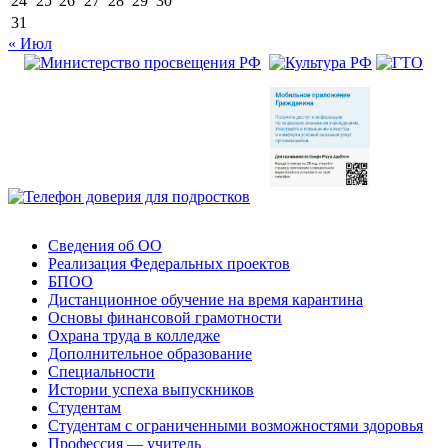
24
25
26
27
28
29
30
31
« Июл
Сведения об ОО
Реализация Федеральных проектов
БПОО
Дистанционное обучение на время карантина
Основы финансовой грамотности
Охрана труда в колледже
Дополнительное образование
Специальности
Истории успеха выпускников
Студентам
Студентам с ограниченными возможностями здоровья
Профессия — учитель