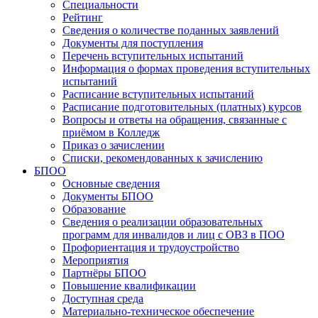
Специальности
Рейтинг
Сведения о количестве поданных заявлений
Документы для поступления
Перечень вступительных испытаний
Информация о формах проведения вступительных
испытаний
Расписание вступительных испытаний
Расписание подготовительных (платных) курсов
Вопросы и ответы на обращения, связанные с
приёмом в Колледж
Приказ о зачислении
Списки, рекомендованных к зачислению
БПОО
Основные сведения
Документы БПОО
Образование
Сведения о реализации образовательных
программ для инвалидов и лиц с ОВЗ в ПОО
Профориентация и трудоустройство
Мероприятия
Партнёры БПОО
Повышение квалификации
Доступная среда
Материально-техническое обеспечение