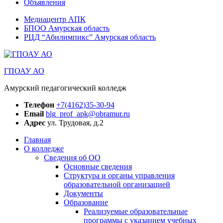
Объявления
Медиацентр АПК
БПОО Амурская область
РЦД “Абилимпикс” Амурская область
ГПОАУ АО
Амурский педагогический колледж
Телефон
+7(4162)35-30-94
Email
blg_prof_apk@obramur.ru
Адрес
ул. Трудовая, д.2
Главная
О колледже
Сведения об ОО
Основные сведения
Структура и органы управления
образовательной организацией
Документы
Образование
Реализуемые образовательные
программы с указанием учебных