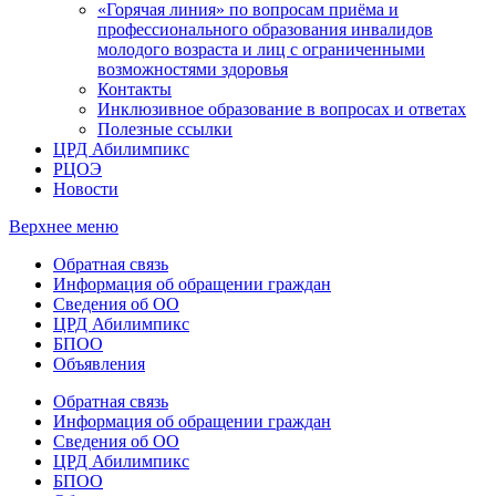
«Горячая линия» по вопросам приёма и
профессионального образования инвалидов
молодого возраста и лиц с ограниченными
возможностями здоровья
Контакты
Инклюзивное образование в вопросах и ответах
Полезные ссылки
ЦРД Абилимпикс
РЦОЭ
Новости
Верхнее меню
Обратная связь
Информация об обращении граждан
Сведения об ОО
ЦРД Абилимпикс
БПОО
Объявления
Обратная связь
Информация об обращении граждан
Сведения об ОО
ЦРД Абилимпикс
БПОО