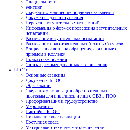
Специальности
Рейтинг
Сведения о количестве поданных заявлений
Документы для поступления
Перечень вступительных испытаний
Информация о формах проведения вступительных
испытаний
Расписание вступительных испытаний
Расписание подготовительных (платных) курсов
Вопросы и ответы на обращения, связанные с
приёмом в Колледж
Приказ о зачислении
Списки, рекомендованных к зачислению
БПОО
Основные сведения
Документы БПОО
Образование
Сведения о реализации образовательных
программ для инвалидов и лиц с ОВЗ в ПОО
Профориентация и трудоустройство
Мероприятия
Партнёры БПОО
Повышение квалификации
Доступная среда
Материально-техническое обеспечение