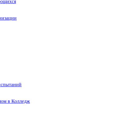
ающихся
анизации
испытаний
мом в Колледж