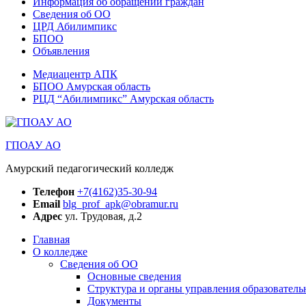
Информация об обращении граждан
Сведения об ОО
ЦРД Абилимпикс
БПОО
Объявления
Медиацентр АПК
БПОО Амурская область
РЦД “Абилимпикс” Амурская область
ГПОАУ АО
Амурский педагогический колледж
Телефон
+7(4162)35-30-94
Email
blg_prof_apk@obramur.ru
Адрес
ул. Трудовая, д.2
Главная
О колледже
Сведения об ОО
Основные сведения
Структура и органы управления образователь
Документы