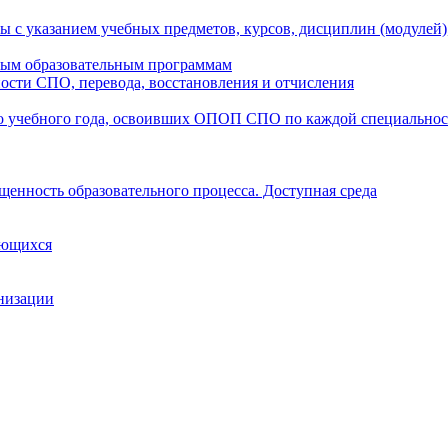
ы с указанием учебных предметов, курсов, дисциплин (модулей
мым образовательным программам
ости СПО, перевода, восстановления и отчисления
о учебного года, освоивших ОПОП СПО по каждой специально
щенность образовательного процесса. Доступная среда
ающихся
анизации