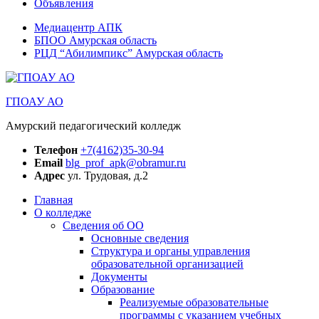
Объявления
Медиацентр АПК
БПОО Амурская область
РЦД “Абилимпикс” Амурская область
ГПОАУ АО
Амурский педагогический колледж
Телефон
+7(4162)35-30-94
Email
blg_prof_apk@obramur.ru
Адрес
ул. Трудовая, д.2
Главная
О колледже
Сведения об ОО
Основные сведения
Структура и органы управления
образовательной организацией
Документы
Образование
Реализуемые образовательные
программы с указанием учебных