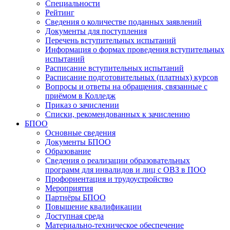
Специальности
Рейтинг
Сведения о количестве поданных заявлений
Документы для поступления
Перечень вступительных испытаний
Информация о формах проведения вступительных
испытаний
Расписание вступительных испытаний
Расписание подготовительных (платных) курсов
Вопросы и ответы на обращения, связанные с
приёмом в Колледж
Приказ о зачислении
Списки, рекомендованных к зачислению
БПОО
Основные сведения
Документы БПОО
Образование
Сведения о реализации образовательных
программ для инвалидов и лиц с ОВЗ в ПОО
Профориентация и трудоустройство
Мероприятия
Партнёры БПОО
Повышение квалификации
Доступная среда
Материально-техническое обеспечение