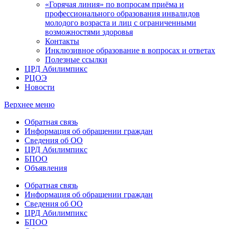
«Горячая линия» по вопросам приёма и
профессионального образования инвалидов
молодого возраста и лиц с ограниченными
возможностями здоровья
Контакты
Инклюзивное образование в вопросах и ответах
Полезные ссылки
ЦРД Абилимпикс
РЦОЭ
Новости
Верхнее меню
Обратная связь
Информация об обращении граждан
Сведения об ОО
ЦРД Абилимпикс
БПОО
Объявления
Обратная связь
Информация об обращении граждан
Сведения об ОО
ЦРД Абилимпикс
БПОО