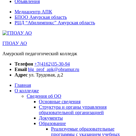
Объявления
Медиацентр АПК
БПОО Амурская область
РЦД “Абилимпикс” Амурская область
ГПОАУ АО
Амурский педагогический колледж
Телефон
+7(4162)35-30-94
Email
blg_prof_apk@obramur.ru
Адрес
ул. Трудовая, д.2
Главная
О колледже
Сведения об ОО
Основные сведения
Структура и органы управления
образовательной организацией
Документы
Образование
Реализуемые образовательные
программы с указанием учебных