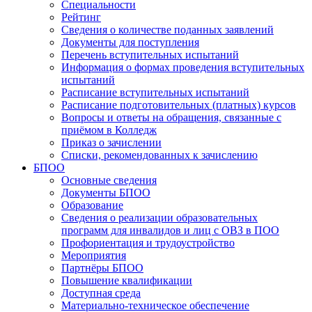
Специальности
Рейтинг
Сведения о количестве поданных заявлений
Документы для поступления
Перечень вступительных испытаний
Информация о формах проведения вступительных
испытаний
Расписание вступительных испытаний
Расписание подготовительных (платных) курсов
Вопросы и ответы на обращения, связанные с
приёмом в Колледж
Приказ о зачислении
Списки, рекомендованных к зачислению
БПОО
Основные сведения
Документы БПОО
Образование
Сведения о реализации образовательных
программ для инвалидов и лиц с ОВЗ в ПОО
Профориентация и трудоустройство
Мероприятия
Партнёры БПОО
Повышение квалификации
Доступная среда
Материально-техническое обеспечение