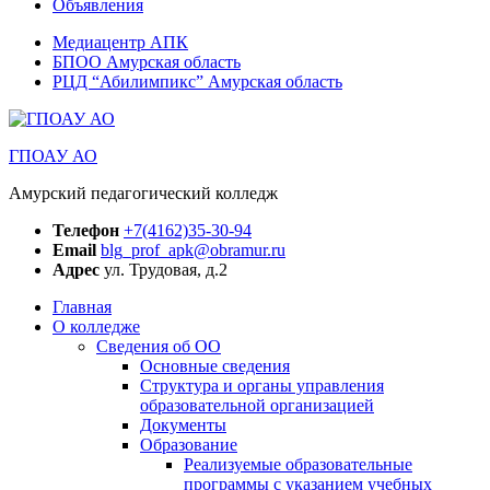
Объявления
Медиацентр АПК
БПОО Амурская область
РЦД “Абилимпикс” Амурская область
ГПОАУ АО
Амурский педагогический колледж
Телефон
+7(4162)35-30-94
Email
blg_prof_apk@obramur.ru
Адрес
ул. Трудовая, д.2
Главная
О колледже
Сведения об ОО
Основные сведения
Структура и органы управления
образовательной организацией
Документы
Образование
Реализуемые образовательные
программы с указанием учебных