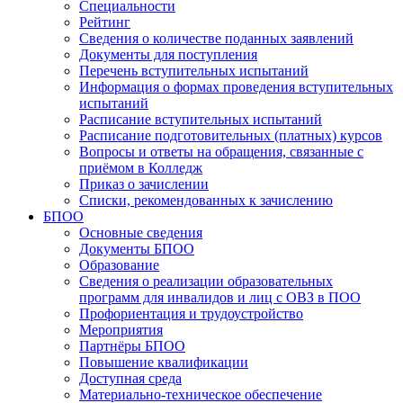
Специальности
Рейтинг
Сведения о количестве поданных заявлений
Документы для поступления
Перечень вступительных испытаний
Информация о формах проведения вступительных
испытаний
Расписание вступительных испытаний
Расписание подготовительных (платных) курсов
Вопросы и ответы на обращения, связанные с
приёмом в Колледж
Приказ о зачислении
Списки, рекомендованных к зачислению
БПОО
Основные сведения
Документы БПОО
Образование
Сведения о реализации образовательных
программ для инвалидов и лиц с ОВЗ в ПОО
Профориентация и трудоустройство
Мероприятия
Партнёры БПОО
Повышение квалификации
Доступная среда
Материально-техническое обеспечение