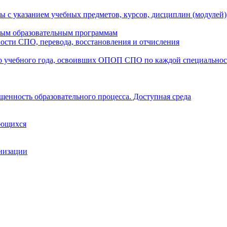
ы с указанием учебных предметов, курсов, дисциплин (модулей
мым образовательным программам
ости СПО, перевода, восстановления и отчисления
о учебного года, освоивших ОПОП СПО по каждой специально
щенность образовательного процесса. Доступная среда
ающихся
анизации