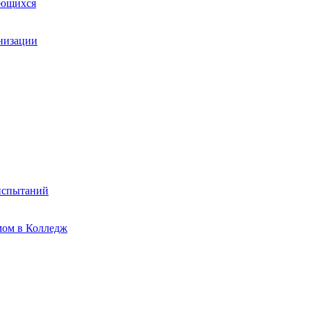
ающихся
анизации
испытаний
мом в Колледж