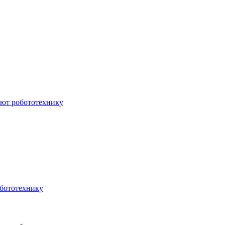
ают робототехнику
обототехнику