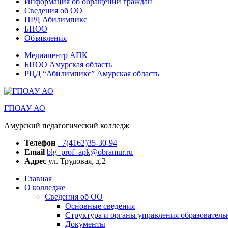
Информация об обращении граждан
Сведения об ОО
ЦРД Абилимпикс
БПОО
Объявления
Медиацентр АПК
БПОО Амурская область
РЦД “Абилимпикс” Амурская область
ГПОАУ АО
Амурский педагогический колледж
Телефон
+7(4162)35-30-94
Email
blg_prof_apk@obramur.ru
Адрес
ул. Трудовая, д.2
Главная
О колледже
Сведения об ОО
Основные сведения
Структура и органы управления образователь
Документы