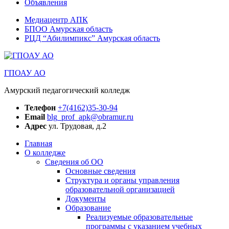
Объявления
Медиацентр АПК
БПОО Амурская область
РЦД “Абилимпикс” Амурская область
ГПОАУ АО
Амурский педагогический колледж
Телефон
+7(4162)35-30-94
Email
blg_prof_apk@obramur.ru
Адрес
ул. Трудовая, д.2
Главная
О колледже
Сведения об ОО
Основные сведения
Структура и органы управления
образовательной организацией
Документы
Образование
Реализуемые образовательные
программы с указанием учебных