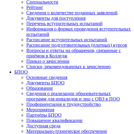
Специальности
Рейтинг
Сведения о количестве поданных заявлений
Документы для поступления
Перечень вступительных испытаний
Информация о формах проведения вступительных
испытаний
Расписание вступительных испытаний
Расписание подготовительных (платных) курсов
Вопросы и ответы на обращения, связанные с
приёмом в Колледж
Приказ о зачислении
Списки, рекомендованных к зачислению
БПОО
Основные сведения
Документы БПОО
Образование
Сведения о реализации образовательных
программ для инвалидов и лиц с ОВЗ в ПОО
Профориентация и трудоустройство
Мероприятия
Партнёры БПОО
Повышение квалификации
Доступная среда
Материально-техническое обеспечение