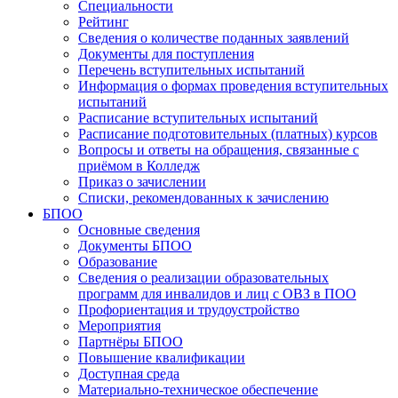
Специальности
Рейтинг
Сведения о количестве поданных заявлений
Документы для поступления
Перечень вступительных испытаний
Информация о формах проведения вступительных
испытаний
Расписание вступительных испытаний
Расписание подготовительных (платных) курсов
Вопросы и ответы на обращения, связанные с
приёмом в Колледж
Приказ о зачислении
Списки, рекомендованных к зачислению
БПОО
Основные сведения
Документы БПОО
Образование
Сведения о реализации образовательных
программ для инвалидов и лиц с ОВЗ в ПОО
Профориентация и трудоустройство
Мероприятия
Партнёры БПОО
Повышение квалификации
Доступная среда
Материально-техническое обеспечение