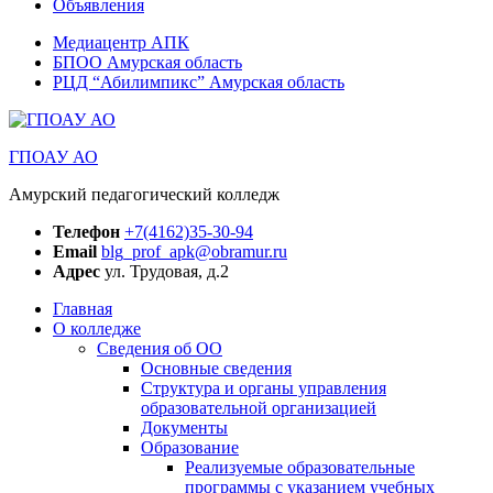
Объявления
Медиацентр АПК
БПОО Амурская область
РЦД “Абилимпикс” Амурская область
ГПОАУ АО
Амурский педагогический колледж
Телефон
+7(4162)35-30-94
Email
blg_prof_apk@obramur.ru
Адрес
ул. Трудовая, д.2
Главная
О колледже
Сведения об ОО
Основные сведения
Структура и органы управления
образовательной организацией
Документы
Образование
Реализуемые образовательные
программы с указанием учебных