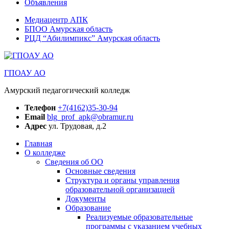
Объявления
Медиацентр АПК
БПОО Амурская область
РЦД “Абилимпикс” Амурская область
ГПОАУ АО
Амурский педагогический колледж
Телефон
+7(4162)35-30-94
Email
blg_prof_apk@obramur.ru
Адрес
ул. Трудовая, д.2
Главная
О колледже
Сведения об ОО
Основные сведения
Структура и органы управления
образовательной организацией
Документы
Образование
Реализуемые образовательные
программы с указанием учебных