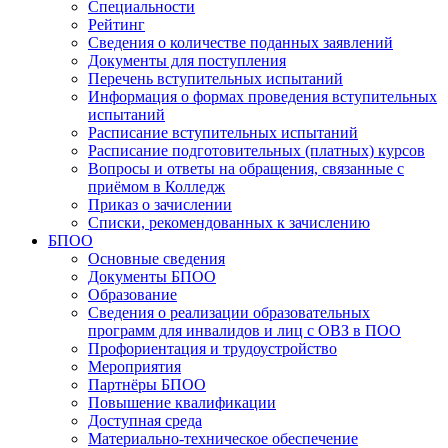
Специальности
Рейтинг
Сведения о количестве поданных заявлений
Документы для поступления
Перечень вступительных испытаний
Информация о формах проведения вступительных
испытаний
Расписание вступительных испытаний
Расписание подготовительных (платных) курсов
Вопросы и ответы на обращения, связанные с
приёмом в Колледж
Приказ о зачислении
Списки, рекомендованных к зачислению
БПОО
Основные сведения
Документы БПОО
Образование
Сведения о реализации образовательных
программ для инвалидов и лиц с ОВЗ в ПОО
Профориентация и трудоустройство
Мероприятия
Партнёры БПОО
Повышение квалификации
Доступная среда
Материально-техническое обеспечение