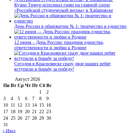
Кузин Тимур исполнил гимн на главной сцене
«Российской студенческой весны» в Хабаровске
День России в общежитии № 1: творчество и единство
12 июня – День России: праздник единства,
ответственности и любви к Родине
Сегодня в Красноярске сразу двое наших ребят
вступили в борьбу за победу!
Август 2026
Пн
Вт
Ср
Чт
Пт
Сб
Вс
1
2
3
4
5
6
7
8
9
10
11
12
13
14
15
16
17
18
19
20
21
22
23
24
25
26
27
28
29
30
31
« Июл