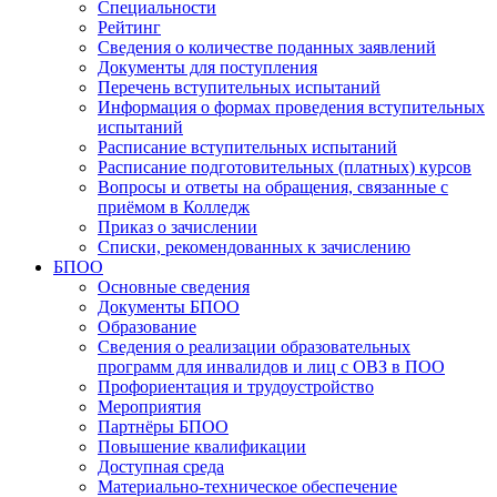
Специальности
Рейтинг
Сведения о количестве поданных заявлений
Документы для поступления
Перечень вступительных испытаний
Информация о формах проведения вступительных
испытаний
Расписание вступительных испытаний
Расписание подготовительных (платных) курсов
Вопросы и ответы на обращения, связанные с
приёмом в Колледж
Приказ о зачислении
Списки, рекомендованных к зачислению
БПОО
Основные сведения
Документы БПОО
Образование
Сведения о реализации образовательных
программ для инвалидов и лиц с ОВЗ в ПОО
Профориентация и трудоустройство
Мероприятия
Партнёры БПОО
Повышение квалификации
Доступная среда
Материально-техническое обеспечение