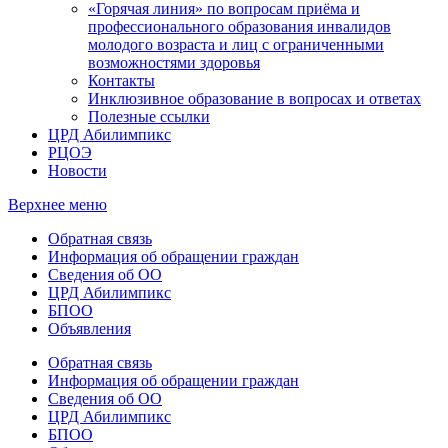
«Горячая линия» по вопросам приёма и
профессионального образования инвалидов
молодого возраста и лиц с ограниченными
возможностями здоровья
Контакты
Инклюзивное образование в вопросах и ответах
Полезные ссылки
ЦРД Абилимпикс
РЦОЭ
Новости
Верхнее меню
Обратная связь
Информация об обращении граждан
Сведения об ОО
ЦРД Абилимпикс
БПОО
Объявления
Обратная связь
Информация об обращении граждан
Сведения об ОО
ЦРД Абилимпикс
БПОО