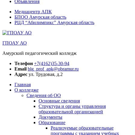
Объявления
Медиацентр АПК
БПОО Амурская область
РЦД “Абилимпикс” Амурская область
ГПОАУ АО
Амурский педагогический колледж
Телефон
+7(4162)35-30-94
Email
blg_prof_apk@obramur.ru
Адрес
ул. Трудовая, д.2
Главная
О колледже
Сведения об ОО
Основные сведения
Структура и органы управления
образовательной организацией
Документы
Образование
Реализуемые образовательные
программы с указанием учебных