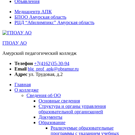
Объявления
Медиацентр АПК
БПОО Амурская область
РЦД “Абилимпикс” Амурская область
ГПОАУ АО
Амурский педагогический колледж
Телефон
+7(4162)35-30-94
Email
blg_prof_apk@obramur.ru
Адрес
ул. Трудовая, д.2
Главная
О колледже
Сведения об ОО
Основные сведения
Структура и органы управления
образовательной организацией
Документы
Образование
Реализуемые образовательные
программы с указанием учебных