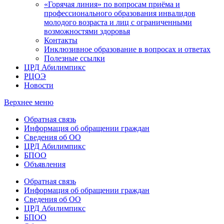
«Горячая линия» по вопросам приёма и
профессионального образования инвалидов
молодого возраста и лиц с ограниченными
возможностями здоровья
Контакты
Инклюзивное образование в вопросах и ответах
Полезные ссылки
ЦРД Абилимпикс
РЦОЭ
Новости
Верхнее меню
Обратная связь
Информация об обращении граждан
Сведения об ОО
ЦРД Абилимпикс
БПОО
Объявления
Обратная связь
Информация об обращении граждан
Сведения об ОО
ЦРД Абилимпикс
БПОО