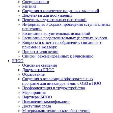
Специальности
Рейтинг
Сведения о количестве поданных заявлений
Документы для поступления
Перечень вступительных испытаний
Информация о формах проведения вступительных
испытаний
Расписание вступительных испытаний
Расписание подготовительных (платных) курсов
Вопросы и ответы на обращения, связанные с
приёмом в Колледж
Приказ о зачислении
Списки, рекомендованных к зачислению
БПОО
Основные сведения
Документы БПОО
Образование
Сведения о реализации образовательных
программ для инвалидов и лиц с ОВЗ в ПОО
Профориентация и трудоустройство
Мероприятия
Партнёры БПОО
Повышение квалификации
Доступная среда
Материально-техническое обеспечение